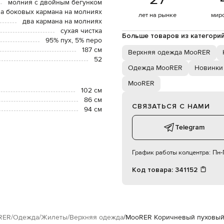
молния с двойным бегунком
а боковых кармана на молниях
лет на рынке
мир
два кармана на молниях
сухая чистка
Больше товаров из категори
95% пух, 5% перо
187 см
Верхняя одежда MooRER
52
Одежда MooRER
Новинки
MooRER
102 см
86 см
СВЯЗАТЬСЯ С НАМИ
94 см
Telegram
График работы колцентра:
Пн-П
Код товара:
341152
RER
Одежда
Жилеты
Верхняя одежда
MooRER Коричневый пуховый