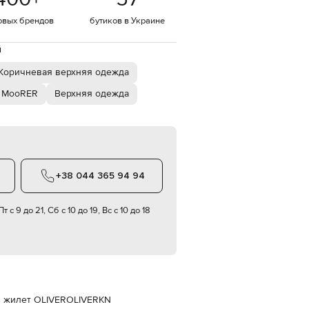
Italy
€
овых брендов
бутиков в Украине
EUR
Latvia
й
€
Коричневая верхняя одежда
EUR
Lithuania
 MooRER
Верхняя одежда
€
EUR
Luxembourg
€
EUR
Netherlands
+38 044 365 94 94
€
PLN
Poland
т с 9 до 21, Сб с 10 до 19, Вс с 10 до 18
zł
EUR
Portugal
€
EUR
Romania
€
 жилет OLIVER
OLIVERKN