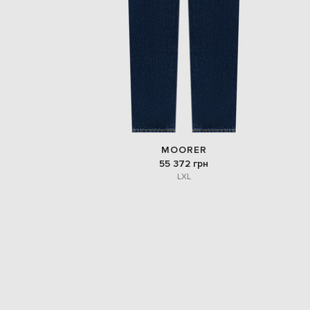
MOORER
55 372 грн
L
XL