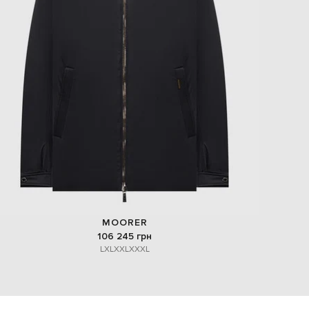
MOORER
106 245 грн
L
XL
XXL
XXXL