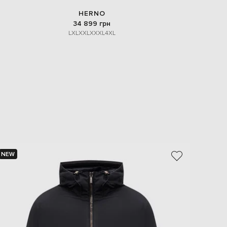
HERNO
34 899 грн
L
XL
XXL
XXXL
4XL
NEW
NEW