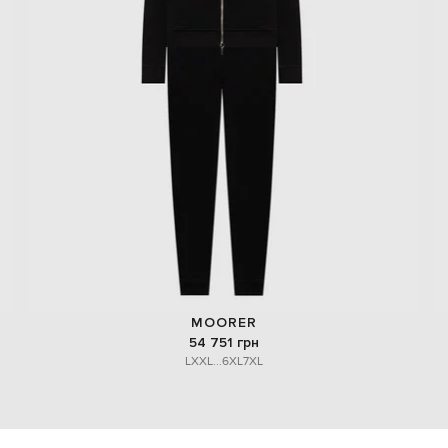
MOORER
54 751 грн
L
XXL
...
6XL
7XL