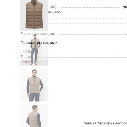
Застежка:
Карманы (внешние):
дв
Карманы (внутренние):
Уход:
Утеплитель:
Рост модели:
Размер на модели:
Параметры модели
Грудь:
Талия:
Бедра:
Главная
Мужчинам
Moo