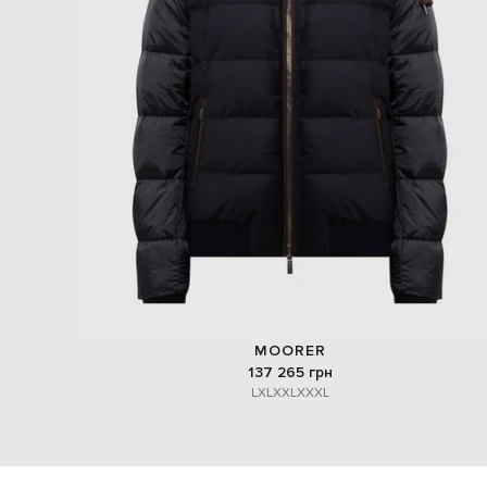
MOORER
137 265 грн
L
XL
XXL
XXXL