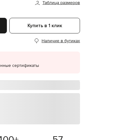
Таблица размеров
EUR
Denmark
€
Купить в 1 клик
EUR
Estonia
€
Наличие в бутиках
EUR
Finland
€
EUR
онные сертификаты
France
€
EUR
Germany
€
EUR
Greece
€
EUR
Hungary
€
400
+
57
EUR