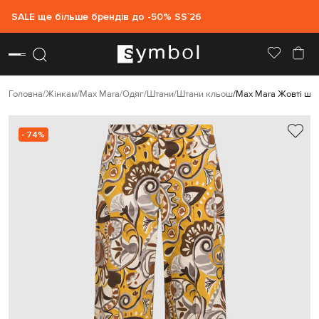
SALE ще більше брендів до -50% SS`26
Головна
Жінкам
Max Mara
Одяг
Штани
Штани кльош
Max Mara Жовті шта
- 74%