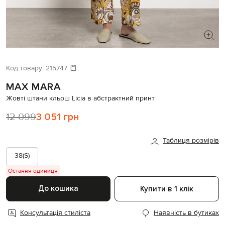
ШУКАЄТЕ НОВИЙ ОБРАЗ?
Давайте підберемо щось ще
Код товару:
215747
MAX MARA
Схожі товари
Жовті штани кльош Licia в абстрактний принт
12 099
3 051 грн
Таблиця розмірів
38(S)
Остання одиниця
До кошика
Купити в 1 клік
Консультація стиліста
Наявність в бутиках