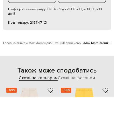
Графік роботи колцентру:
Пн-Пт з 9 до 21, Сб з 10 до 19, Нд з 10
до 18
Код товару:
215747
Головна
Жінкам
Max Mara
Одяг
Штани
Штани кльош
Max Mara Жовті шта
Також може сподобатись
Схожі за кольором
Схожі за фасоном
- 69%
- 59%