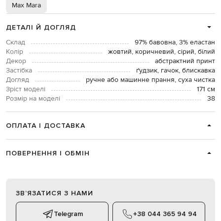
Max Mara
ДЕТАЛІ Й ДОГЛЯД
Склад
97% бавовна, 3% еластан
Колір
жовтий, коричневий, сірий, білий
Декор
абстрактний принт
Застібка
ґудзик, гачок, блискавка
Догляд
ручне або машинне прання, суха чистка
Зріст моделі
171 см
Розмір на моделі
38
ОПЛАТА І ДОСТАВКА
ПОВЕРНЕННЯ І ОБМІН
ЗВʼЯЗАТИСЯ З НАМИ
Telegram
+38 044 365 94 94