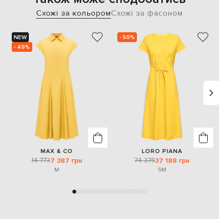
Схожі за кольором
Схожі за фасоном
NEW
- 50%
- 49%
MAX & CO
LORO PIANA
14 773
74 376
7 387 грн
37 188 грн
M
S
M