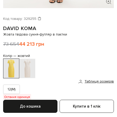
ШУКАЄТЕ НОВИЙ ОБРАЗ?
Давайте підберемо щось ще
Код товару:
329255
DAVID KOMA
Схожі товари
Жовта твідова сукня-футляр в паєтки
73 654
44 213 грн
Колір —
жовтий
Таблиця розмірів
12(M)
Остання одиниця
До кошика
Купити в 1 клік