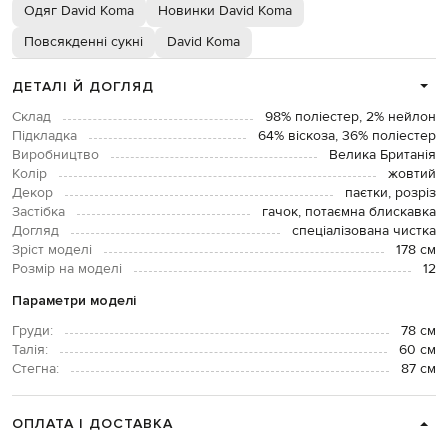
Одяг David Koma
Новинки David Koma
Повсякденні сукні
David Koma
ДЕТАЛІ Й ДОГЛЯД
Склад
98% поліестер, 2% нейлон
Підкладка
64% віскоза, 36% поліестер
Виробництво
Велика Британія
Колір
жовтий
Декор
паєтки, розріз
Застібка
гачок, потаємна блискавка
Догляд
спеціалізована чистка
Зріст моделі
178 см
Розмір на моделі
12
Параметри моделі
Груди:
78 см
Талія:
60 см
Стегна:
87 см
ОПЛАТА І ДОСТАВКА