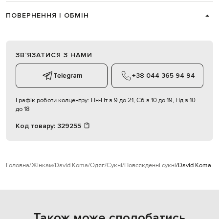
ПОВЕРНЕННЯ І ОБМІН
ЗВʼЯЗАТИСЯ З НАМИ
Telegram
+38 044 365 94 94
Графік роботи колцентру:
Пн-Пт з 9 до 21, Сб з 10 до 19, Нд з 10
до 18
Код товару:
329255
Головна
Жінкам
David Koma
Одяг
Сукні
Повсякденні сукні
David Koma Жо
Також може сподобатись