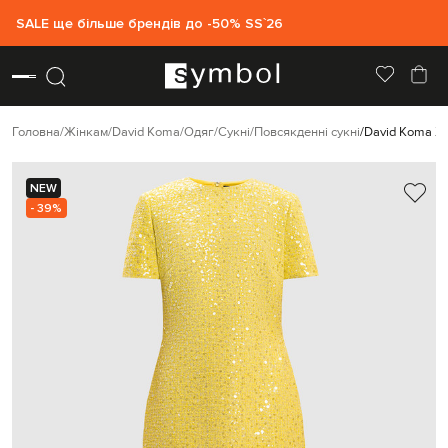
SALE ще більше брендів до -50% SS`26
Головна
Жінкам
David Koma
Одяг
Сукні
Повсякденні сукні
David Koma Жо
NEW
- 39%