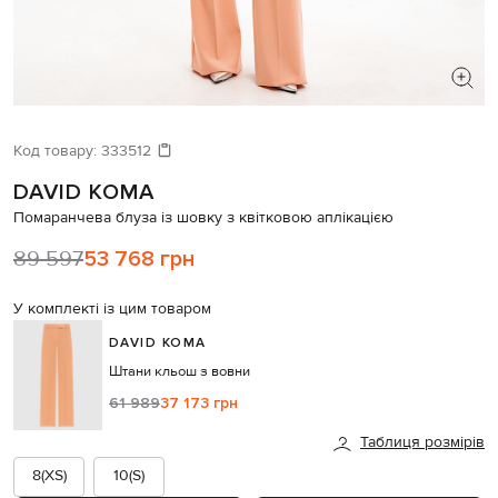
ШУКАЄТЕ НОВИЙ ОБРАЗ?
Давайте підберемо щось ще
Код товару:
333512
DAVID KOMA
Схожі товари
Помаранчева блуза із шовку з квітковою аплікацією
89 597
53 768 грн
У комплекті із цим товаром
DAVID KOMA
Штани кльош з вовни
61 989
37 173 грн
Таблиця розмірів
8(XS)
10(S)