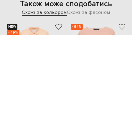
Також може сподобатись
Схожі за кольором
Схожі за фасоном
NEW
- 84%
- 49%
ERMANNO SCERVINO
SALLY LAPOINTE
89 597
52 942
44 825 грн
7 963 грн
XXS/XS
XS/S
S/M
M/L
XS