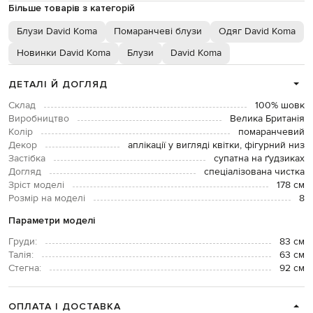
Більше товарів з категорій
Блузи David Koma
Помаранчеві блузи
Одяг David Koma
Новинки David Koma
Блузи
David Koma
ДЕТАЛІ Й ДОГЛЯД
Склад
100% шовк
Виробництво
Велика Британія
Колір
помаранчевий
Декор
аплікації у вигляді квітки, фігурний низ
Застібка
супатна на ґудзиках
Догляд
спеціалізована чистка
Зріст моделі
178 см
Розмір на моделі
8
Параметри моделі
Груди:
83 см
Талія:
63 см
Стегна:
92 см
ОПЛАТА І ДОСТАВКА