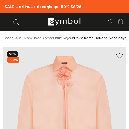
SALE ще більше брендів до -50% SS`26
Головна
Жінкам
David Koma
Одяг
Блузи
David Koma Помаранчева блуза і
NEW
- 39%