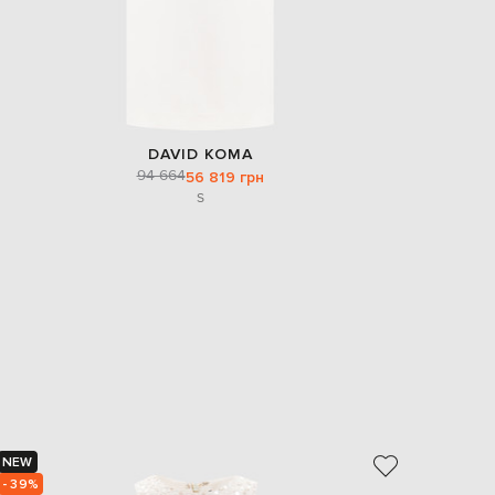
DAVID KOMA
94 664
56 819 грн
S
NEW
NEW
- 39%
- 39%