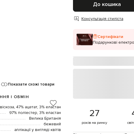
До кошика
Консультація стиліста
Сертифікати
Подарункові електро
Показати схожі товари
ННЯ І ОБМІН
віскоза, 47% ацетат, 3% еластан
27
97% поліестер, 3% еластан
Велика Британія
років на ринку
сві
бежевий
аплікації у вигляді квітів