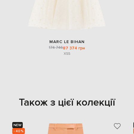
MARC LE BIHAN
174 746
87 374 грн
XS
S
Також з цієї колекції
NEW
- 40%