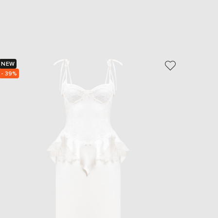
EUR
Slovakia
€
EUR
Slovenia
€
NEW
NEW
EUR
Spain
- 39%
- 49%
€
EUR
Sweden
€
UAH
Ukraine
₴
EUR
Other
€