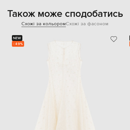
Також може сподобатись
Схожі за кольором
Схожі за фасоном
NEW
- 49%