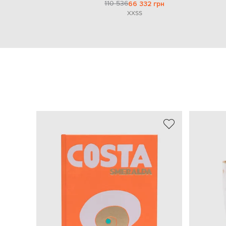
110 536
66 332 грн
XXS
S