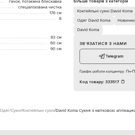
Більше товарів з категорій
гачок, потаємна блискавка
спеціалізована чистка
Коктейльні сукні David Koma
176 см
8
Одяг David Koma
Новинки
David Koma
83 см
60 см
ЗВʼЯЗАТИСЯ З НАМИ
90 см
Telegram
Графік роботи колцентру:
Пн-Пт
Код товару:
333517
Одяг
Сукні
Коктейльні сукні
David Koma Сукня з квітковою аплікаціє