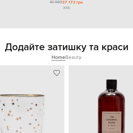
61 989
37 173 грн
XS
S
Додайте затишку та краси
Home
Beauty