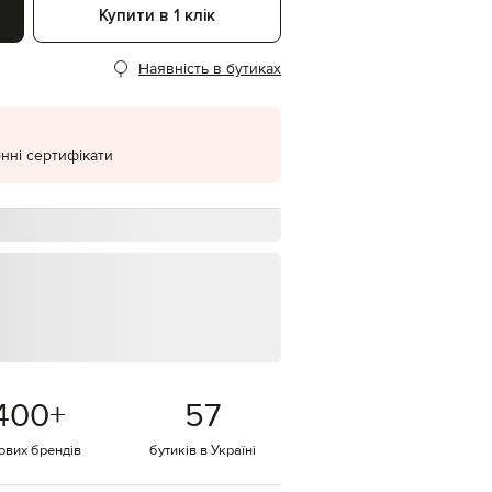
Купити в 1 клік
EUR
Denmark
€
Наявність в бутиках
EUR
Estonia
€
нні сертифікати
EUR
Finland
€
EUR
France
€
EUR
Germany
€
EUR
Greece
€
400
+
57
EUR
Hungary
€
тових брендів
бутиків в Україні
EUR