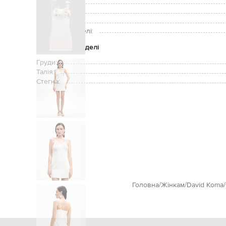
Застібка:
Догляд:
Зріст моделі:
Розмір на моделі:
Параметри моделі
Груди:
Талія:
Стегна:
Головна
Жінкам
David Koma