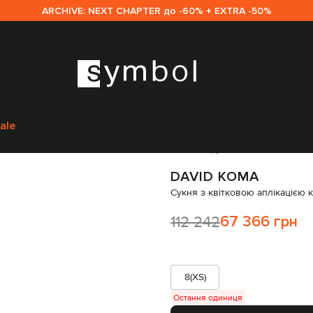
ARCHIVE: NEXT CHAPTER до -60% + EXTRA -50%
Одяг
Сукні
Коктейльні сукні
David Koma Сукня з квітковою аплікаціє
ale
Код товару:
333517
DAVID KOMA
Сукня з квітковою аплікацією 
112 242
67 366 грн
8(XS)
Остання одиниця