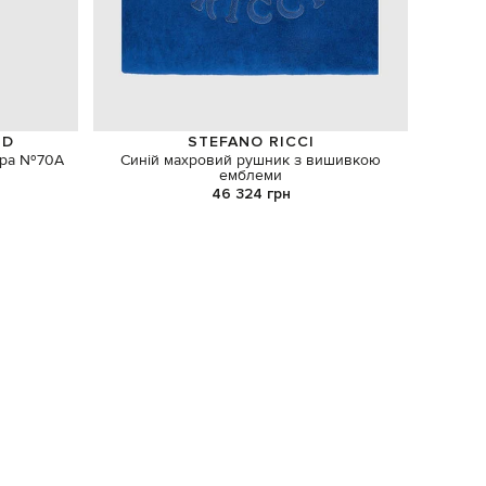
ND
STEFANO RICCI
ора №70А
Синій махровий рушник з вишивкою
Парфум
емблеми
46 324 грн