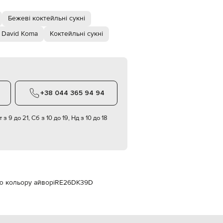
Italy
€
Бежеві коктейльні сукні
EUR
Latvia
 David Koma
Коктейльні сукні
€
EUR
Lithuania
€
EUR
Luxembourg
+38 044 365 94 94
€
EUR
 з 9 до 21, Сб з 10 до 19, Нд з 10 до 18
Netherlands
€
PLN
Poland
zł
EUR
Portugal
ю кольору айворі
RE26DK39D
€
EUR
Romania
€