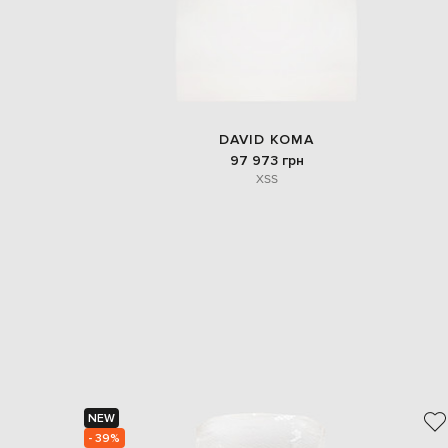
DAVID KOMA
97 973 грн
XS
S
NEW
- 39%