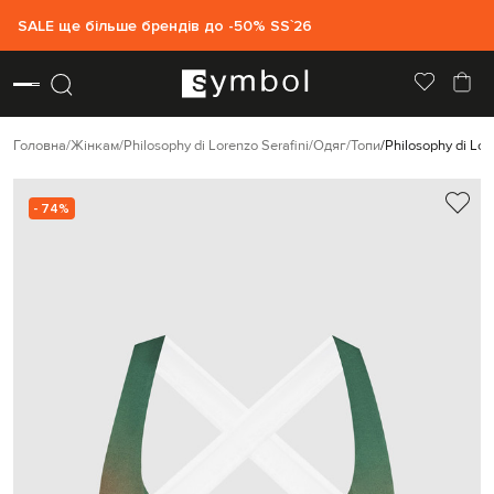
SALE ще більше брендів до -50% SS`26
Головна
Жінкам
Philosophy di Lorenzo Serafini
Одяг
Топи
Philosophy di Lor
- 74%