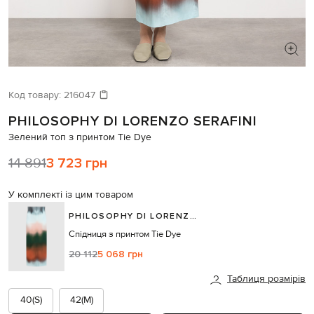
ШУКАЄТЕ НОВИЙ ОБРАЗ?
Давайте підберемо щось ще
Код товару:
216047
PHILOSOPHY DI LORENZO SERAFINI
Схожі товари
Зелений топ з принтом Tie Dye
14 891
3 723 грн
У комплекті із цим товаром
PHILOSOPHY DI LORENZO SERAFINI
Спідниця з принтом Tie Dye
20 112
5 068 грн
Таблиця розмірів
40(S)
42(M)