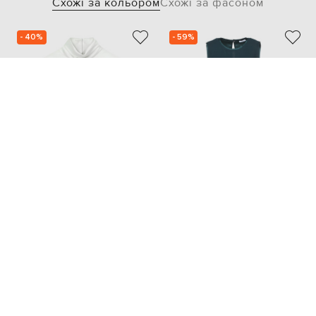
Схожі за кольором
Схожі за фасоном
- 40%
- 59%
AERON
PAROSH
16 907
31 797
10 134 грн
12 719 грн
S
M
XS
S
M