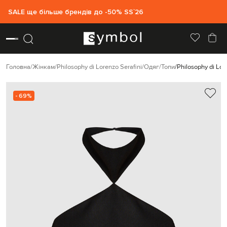
SALE ще більше брендів до -50% SS`26
Головна
Жінкам
Philosophy di Lorenzo Serafini
Одяг
Топи
Philosophy di Lo
- 69%