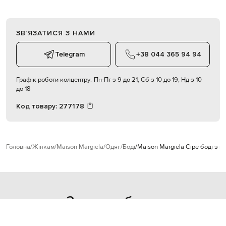
ЗВʼЯЗАТИСЯ З НАМИ
Telegram
+38 044 365 94 94
Графік роботи колцентру:
Пн-Пт з 9 до 21, Сб з 10 до 19, Нд з 10
до 18
Код товару:
277178
Головна
Жінкам
Maison Margiela
Одяг
Боді
Maison Margiela Сіре боді з в
З цього образу