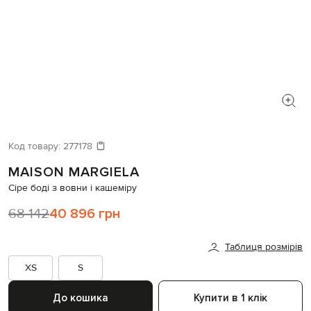
Код товару:
277178
MAISON MARGIELA
Сіре боді з вовни і кашеміру
68 142
40 896 грн
Таблиця розмірів
XS
S
До кошика
Купити в 1 клік