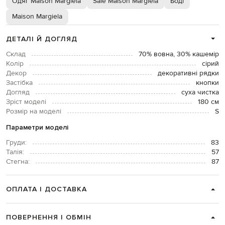
Одяг Maison Margiela
Sale Maison Margiela
Боді
Maison Margiela
ДЕТАЛІ Й ДОГЛЯД
Склад
70% вовна, 30% кашемір
Колір
сірий
Декор
декоративні рядки
Застібка
кнопки
Догляд
суха чистка
Зріст моделі
180 см
Розмір на моделі
S
Параметри моделі
Груди:
83
Талія:
57
Стегна:
87
ОПЛАТА І ДОСТАВКА
ПОВЕРНЕННЯ І ОБМІН