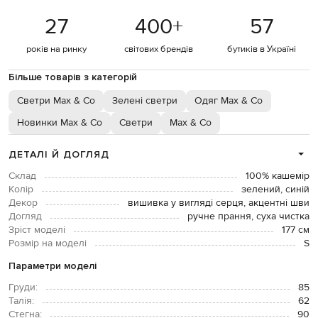
27
400
+
57
років на ринку
світових брендів
бутиків в Україні
Більше товарів з категорій
Светри Max & Co
Зелені светри
Одяг Max & Co
Новинки Max & Co
Светри
Max & Co
ДЕТАЛІ Й ДОГЛЯД
Склад
100% кашемір
Колір
зелений, синій
Декор
вишивка у вигляді серця, акцентні шви
Догляд
ручне прання, суха чистка
Зріст моделі
177 см
Розмір на моделі
S
Параметри моделі
Груди:
85
Талія:
62
Стегна:
90