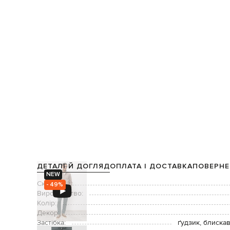
ДЕТАЛІ Й ДОГЛЯД
ОПЛАТА І ДОСТАВКА
ПОВЕРНЕ
NEW
Склад:
- 49%
Виробництво:
Колір:
Декор:
Застібка:
ґудзик, блиска