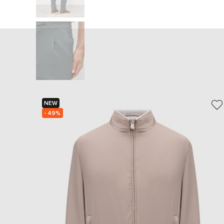
NEW
- 49%