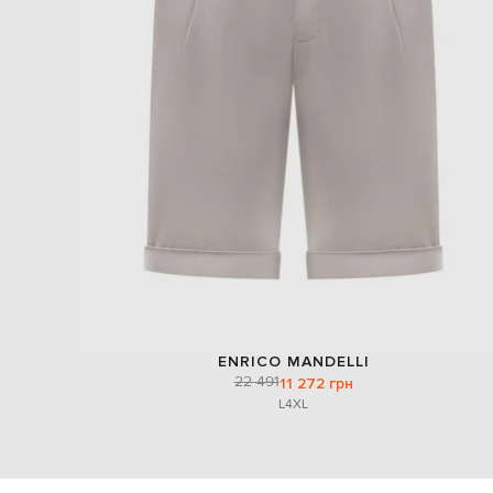
ENRICO MANDELLI
22 491
11 272 грн
L
4XL