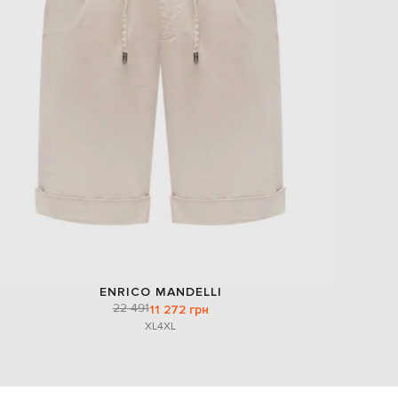
ENRICO MANDELLI
22 491
11 272 грн
XL
4XL