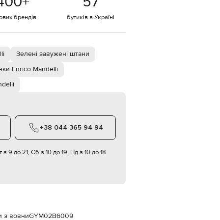
400
+
57
Italy
€
тових брендів
бутиків в Україні
EUR
Latvia
€
li
Зелені завужені штани
EUR
Lithuania
€
ки Enrico Mandelli
delli
EUR
Luxembourg
€
EUR
Netherlands
€
+38 044 365 94 94
PLN
Poland
 з 9 до 21, Сб з 10 до 19, Нд з 10 до 18
zł
EUR
Portugal
€
EUR
Romania
€
и з вовни
GYM02B6009