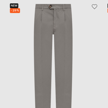
NEW
- 29%