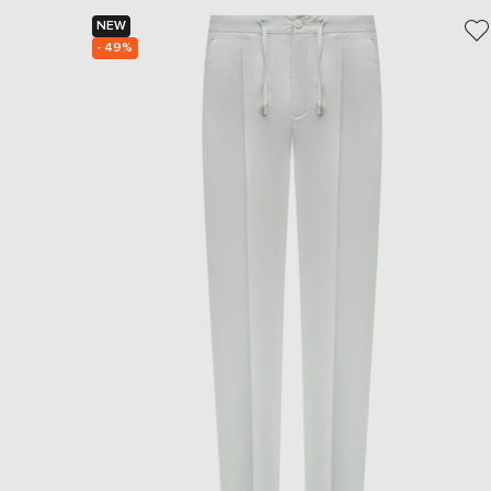
NEW
- 49%