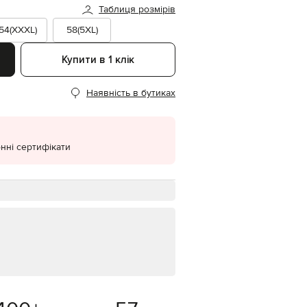
Таблиця розмірів
EUR
Denmark
54(XXXL)
58(5XL)
€
Купити в 1 клік
EUR
Estonia
€
Наявність в бутиках
EUR
Finland
€
EUR
нні сертифікати
France
€
EUR
Germany
€
EUR
Greece
€
EUR
Hungary
€
EUR