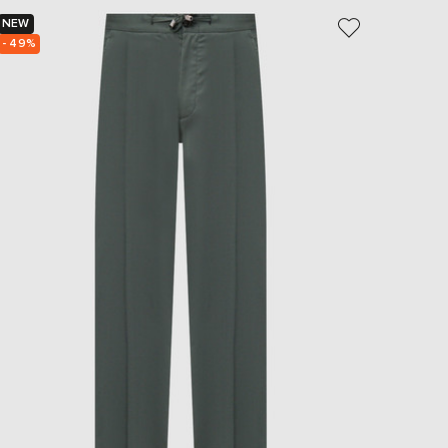
NEW
NEW
- 49%
- 20%