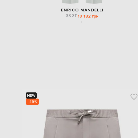
ENRICO MANDELLI
38 311
19 182 грн
L
NEW
- 49%