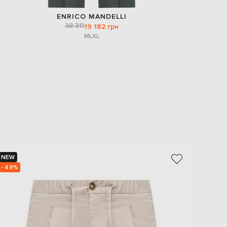
ENRICO MANDELLI
38 311
19 182 грн
M
L
XL
NEW
NEW
- 49%
- 49%