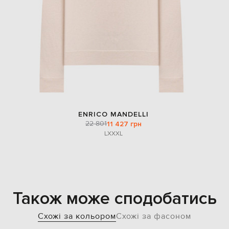
ENRICO MANDELLI
22 801
11 427 грн
L
XXXL
Також може сподобатись
Схожі за кольором
Схожі за фасоном