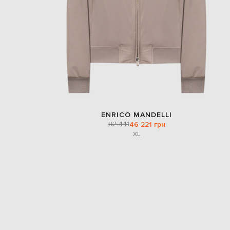
ENRICO MANDELLI
92 441
46 221 грн
XL