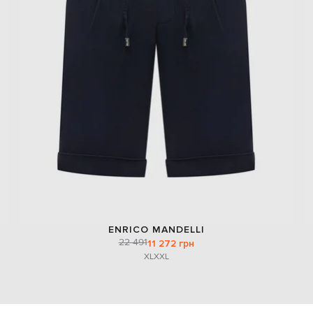
ENRICO MANDELLI
22 491
11 272 грн
XL
XXL