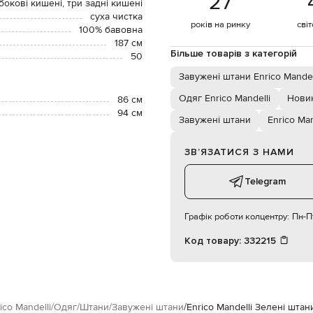
27
бокові кишені, три задні кишені
суха чистка
років на ринку
сві
100% бавовна
187 см
Більше товарів з категорій
50
Завужені штани Enrico Mandel
Одяг Enrico Mandelli
Новин
86 см
94 см
Завужені штани
Enrico Man
ЗВʼЯЗАТИСЯ З НАМИ
Telegram
Графік роботи колцентру:
Пн-Пт
Код товару:
332215
ico Mandelli
Одяг
Штани
Завужені штани
Enrico Mandelli Зелені штан