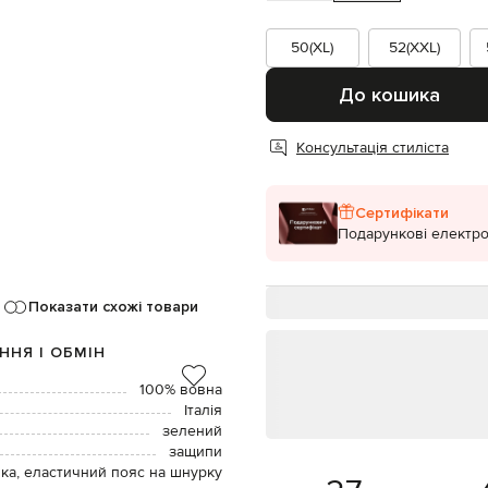
50(XL)
52(XXL)
До кошика
Консультація стиліста
Сертифікати
Подарункові електро
Показати схожі товари
ННЯ І ОБМІН
100% вовна
Італія
зелений
защипи
вка, еластичний пояс на шнурку