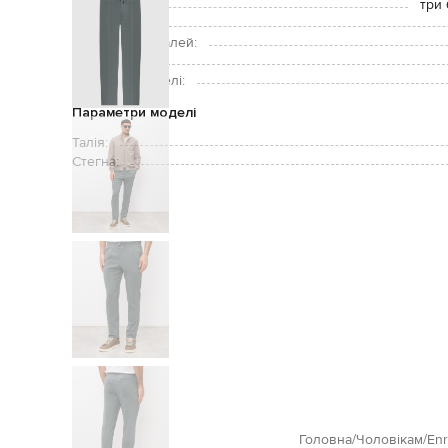
Кишені:
три 
Догляд:
Підкладка деталей:
Зріст моделі:
Розмір на моделі:
Параметри моделі
Талія:
Стегна:
Головна
Чоловікам
Enr