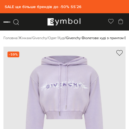
SALE ще більше брендів до -50% SS`26
Головна
Жінкам
Givenchy
Одяг
Худі
Givenchy Фіолетове худі з принтом Ba
- 59%