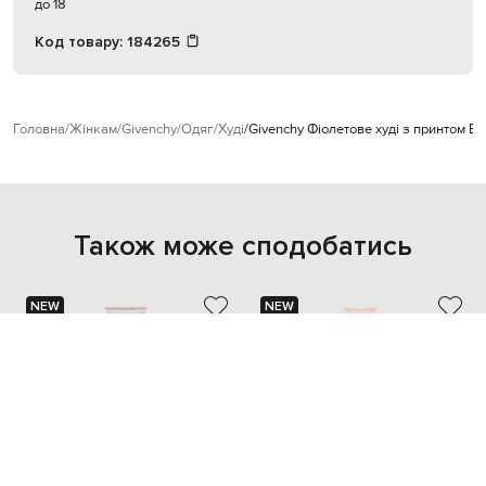
до 18
Код товару:
184265
Головна
Жінкам
Givenchy
Одяг
Худі
Givenchy Фіолетове худі з принтом Ba
Також може сподобатись
NEW
NEW
- 49%
- 49%