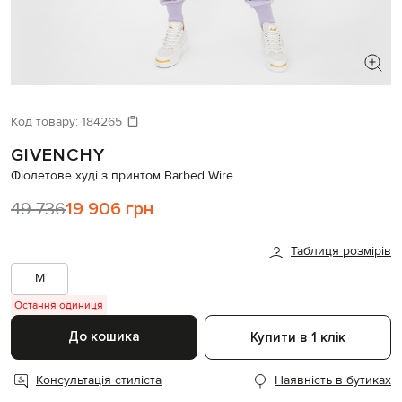
ШУКАЄТЕ НОВИЙ ОБРАЗ?
Давайте підберемо щось ще
Код товару:
184265
GIVENCHY
Схожі товари
Фіолетове худі з принтом Barbed Wire
49 736
19 906 грн
Таблиця розмірів
M
Остання одиниця
До кошика
Купити в 1 клік
Консультація стиліста
Наявність в бутиках