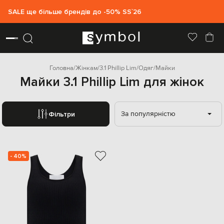
SALE ще більше брендів до -50% SS`26
Головна
Жінкам
3.1 Phillip Lim
Одяг
Майки
Майки 3.1 Phillip Lim для жінок
За популярністю
Фільтри
- 40%