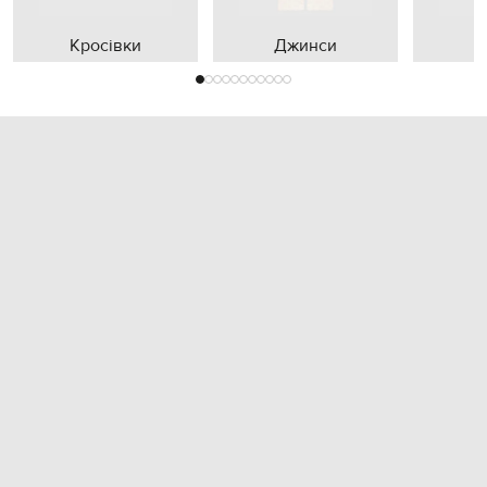
Кросівки
Джинси