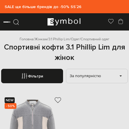
SALE ще більше брендів до -50% SS`26
Головна
Жінкам
3.1 Phillip Lim
Одяг
Спортивний одяг
Спортивні кофти 3.1 Phillip Lim для
жінок
За популярністю
Фільтри
NEW
- 50%