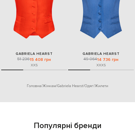
GABRIELA HEARST
GABRIELA HEARST
51 236
49 064
15 408 грн
14 736 грн
XXS
XXXS
Головна
Жінкам
Gabriela Hearst
Одяг
Жилети
Популярні бренди