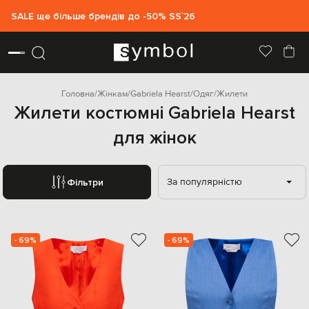
SALE ще більше брендів до -50% SS`26
Головна
Жінкам
Gabriela Hearst
Одяг
Жилети
Жилети костюмні Gabriela Hearst
для жінок
За популярністю
Фільтри
- 69%
- 69%