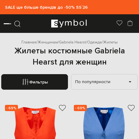
SALE ще більше брендів до -50% SS`26
Главная
Женщинам
Gabriela Hearst
Одежда
Жилеты
Жилеты костюмные Gabriela
Hearst для женщин
По популярности
Фильтры
- 69%
- 69%