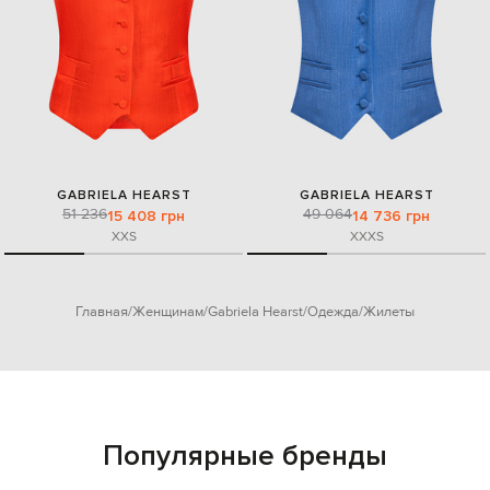
GABRIELA HEARST
GABRIELA HEARST
51 236
49 064
15 408 грн
14 736 грн
XXS
XXXS
Главная
Женщинам
Gabriela Hearst
Одежда
Жилеты
Популярные бренды