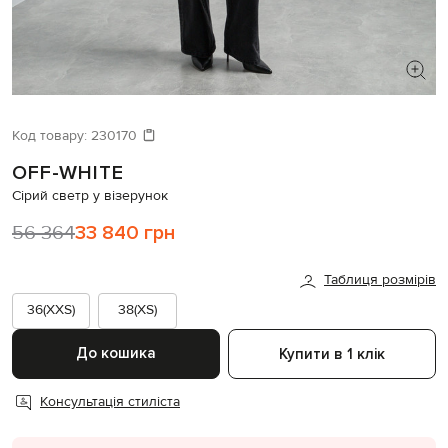
ШУКАЄТЕ НОВИЙ ОБРАЗ?
Давайте підберемо щось ще
Код товару:
230170
OFF-WHITE
Схожі товари
Сірий светр у візерунок
56 364
33 840 грн
Таблиця розмірів
36(XXS)
38(XS)
До кошика
Купити в 1 клік
Консультація стиліста