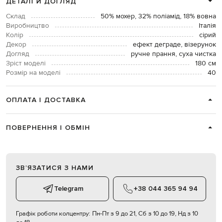
ДЕТАЛІ Й ДОГЛЯД
Склад
50% мохер, 32% поліамід, 18% вовна
Виробництво
Італія
Колір
сірий
Декор
ефект деграде, візерунок
Догляд
ручне прання, суха чистка
Зріст моделі
180 см
Розмір на моделі
40
ОПЛАТА І ДОСТАВКА
ПОВЕРНЕННЯ І ОБМІН
ЗВʼЯЗАТИСЯ З НАМИ
Telegram
+38 044 365 94 94
Графік роботи колцентру:
Пн-Пт з 9 до 21, Сб з 10 до 19, Нд з 10