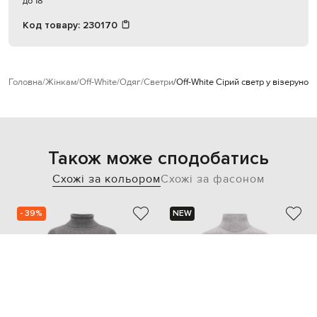
до 18
Код товару:
230170
Головна
Жінкам
Off-White
Одяг
Светри
Off-White Сірий светр у візерунок
Також може сподобатись
Схожі за кольором
Схожі за фасоном
- 39%
NEW