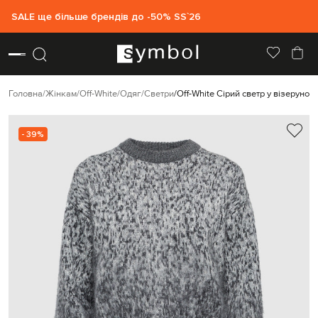
SALE ще більше брендів до -50% SS`26
Головна
Жінкам
Off-White
Одяг
Светри
Off-White Сірий светр у візерунок
- 39%