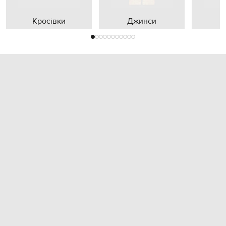
Кросівки
Джинси