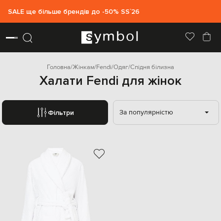
SALE ще більше брендів до -50% SS`26
Головна
Жінкам
Fendi
Одяг
Спідня білизна
Халати Fendi для жінок
За популярністю
Фільтри