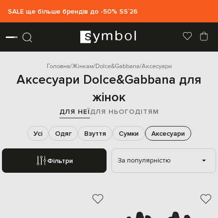
SALE ще більше брендів до -50% SS`26
Головна
Жінкам
Dolce&Gabbana
Аксесуари
Аксесуари Dolce&Gabbana для
жінок
ДЛЯ НЕЇ
ДЛЯ НЬОГО
ДІТЯМ
Усі
Одяг
Взуття
Сумки
Аксесуари
За популярністю
Фільтри