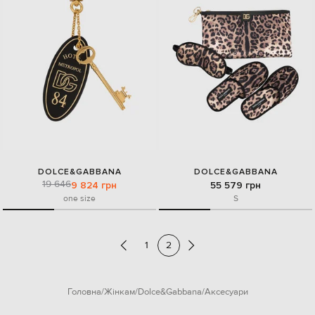
DOLCE&GABBANA
DOLCE&GABBANA
19 646
9 824 грн
55 579 грн
one size
S
1
2
Головна
Жінкам
Dolce&Gabbana
Аксесуари