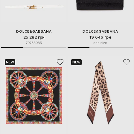
DOLCE&GABBANA
DOLCE&GABBANA
25 282 грн
19 646 грн
70
75
80
85
one size
NEW
NEW