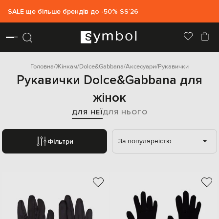
SALE ще більше брендів до -50% SS`26
Головна
Жінкам
Dolce&Gabbana
Аксесуари
Рукавички
Рукавички Dolce&Gabbana для
жінок
ДЛЯ НЕЇ
ДЛЯ НЬОГО
За популярністю
Фільтри