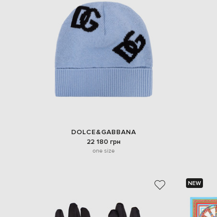
DOLCE&GABBANA
22 180 грн
one size
NEW