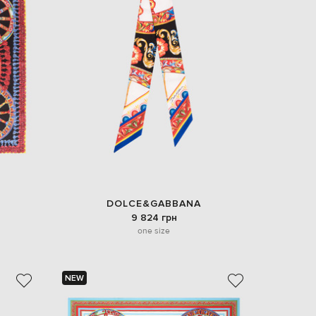
DOLCE&GABBANA
9 824 грн
one size
NEW