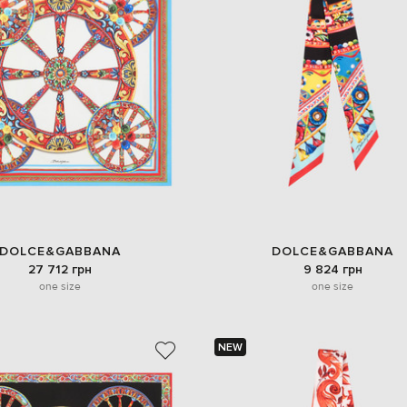
DOLCE&GABBANA
DOLCE&GABBANA
27 712 грн
9 824 грн
one size
one size
NEW