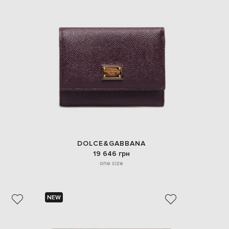
EUR
Slovakia
€
EUR
Slovenia
€
EUR
Spain
€
EUR
Sweden
€
UAH
Ukraine
₴
DOLCE&GABBANA
19 646 грн
EUR
one size
Other
€
NEW