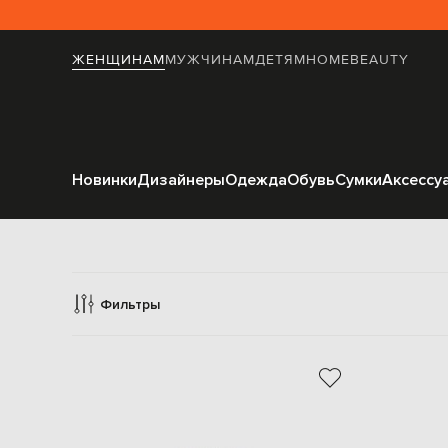
ЖЕНЩИНАМ
МУЖЧИНАМ
ДЕТЯМ
HOME
BEAUTY
Новинки
Дизайнеры
Одежда
Обувь
Сумки
Аксессу
Аксес
Фильтры