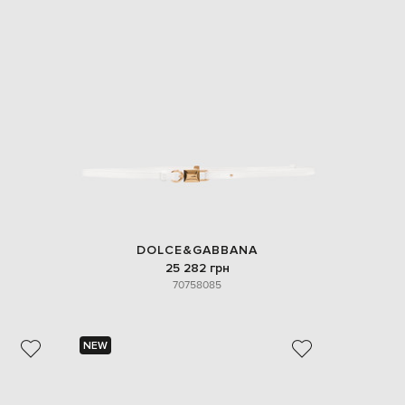
Italy
€
EUR
Latvia
€
EUR
Lithuania
€
EUR
Luxembourg
€
EUR
Netherlands
€
DOLCE&GABBANA
PLN
25 282 грн
Poland
zł
70
75
80
85
EUR
Portugal
€
NEW
EUR
Romania
€