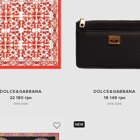
DOLCE&GABBANA
DOLCE&GABBANA
22 180 грн
18 148 грн
one size
one size
NEW