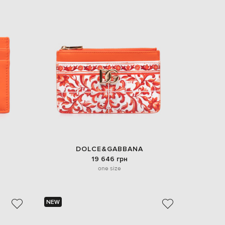
DOLCE&GABBANA
19 646 грн
one size
NEW