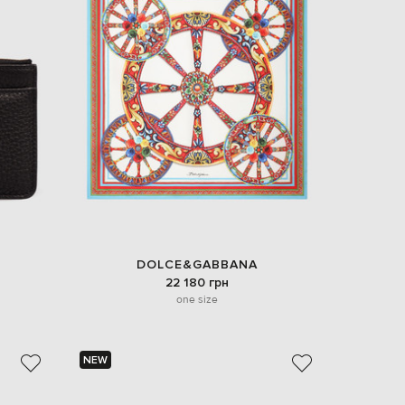
DOLCE&GABBANA
22 180 грн
one size
NEW