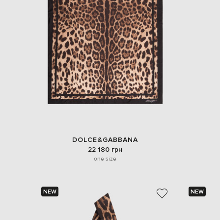
DOLCE&GABBANA
22 180 грн
one size
NEW
NEW