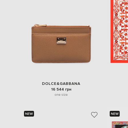
DOLCE&GABBANA
16 544 грн
one size
NEW
NEW