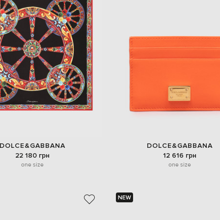
DOLCE&GABBANA
DOLCE&GABBANA
22 180 грн
12 616 грн
one size
one size
NEW