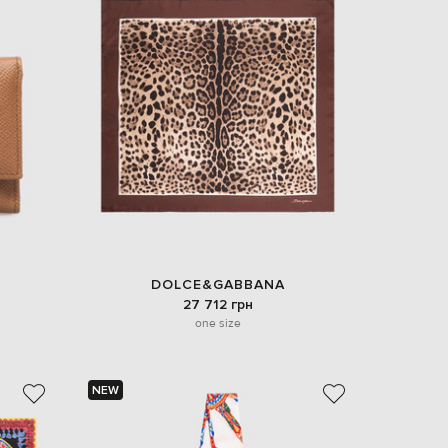
DOLCE&GABBANA
27 712 грн
one size
NEW