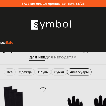
SALE ще більше брендів до -50% SS`26
Главная
Женщинам
Dolce&Gabbana
Аксессуары
ары
Sale
суары Dolce&Gabbana для 
ДЛЯ НЕЁ
ДЛЯ НЕГО
ДЕТЯМ
Все
Одежда
Обувь
Сумки
Аксессуары