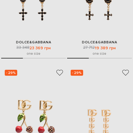
DOLCE&GABBANA
DOLCE&GABBANA
33 348
27 712
23 369 грн
19 389 грн
one size
one size
- 29%
- 29%