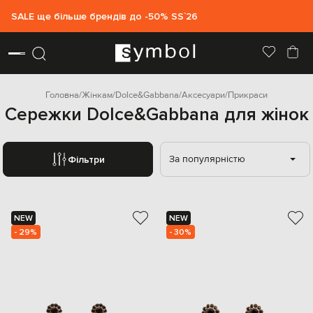
SALE ще більше брендів до -50% SS`26
Головна
Жінкам
Dolce&Gabbana
Аксесуари
Прикраси
Сережки Dolce&Gabbana для жінок
За популярністю
Фільтри
NEW
NEW
- 29%
- 30%