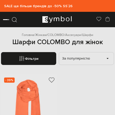
SALE ще більше брендів до -50% SS`26
Головна
Жінкам
COLOMBO
Аксесуари
Шарфи
Шарфи COLOMBO для жінок
За популярністю
Фільтри
- 39%