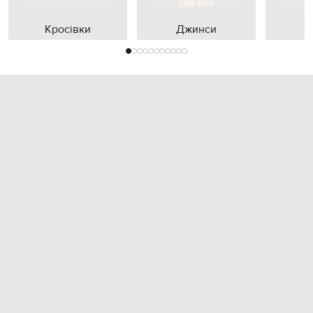
Кросівки
Джинси