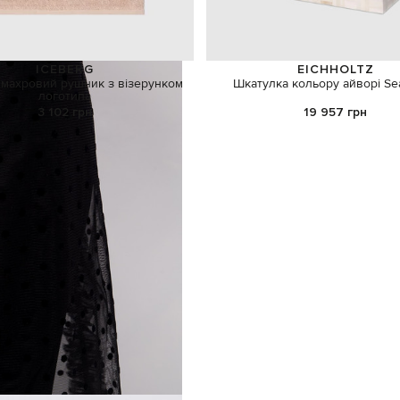
ICEBERG
EICHHOLTZ
махровий рушник з візерунком
Шкатулка кольору айворі Se
логотипа
3 102 грн
19 957 грн