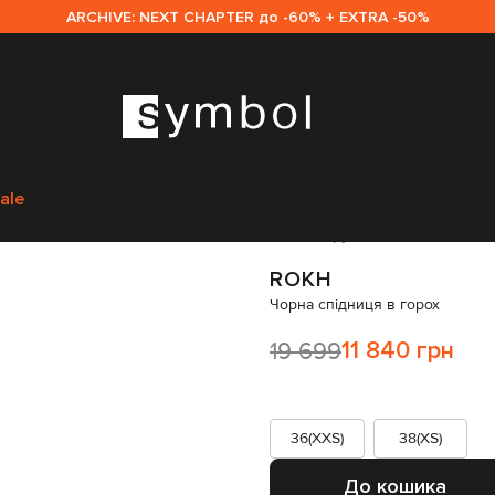
ARCHIVE: NEXT CHAPTER до -60% + EXTRA -50%
кам
Rokh
Одяг
Спідниці
Спідниці-а-силуету
Rokh Чорна спідниця в г
ale
Код товару:
311292
ROKH
Чорна спідниця в горох
19 699
11 840 грн
36(XXS)
38(XS)
До кошика