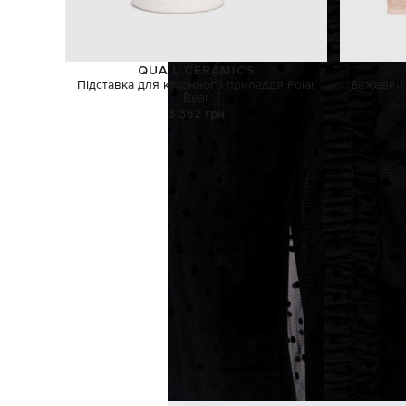
QUAIL CERAMICS
Підставка для кухонного приладдя Polar
Бежевий 
Bear
3 362 грн