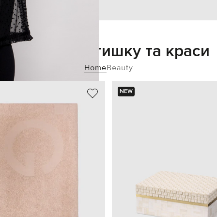
Додайте затишку та краси
Home
Beauty
NEW