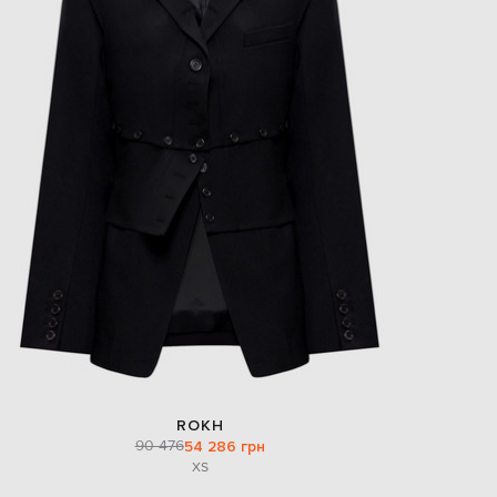
ROKH
90 476
54 286 грн
XS