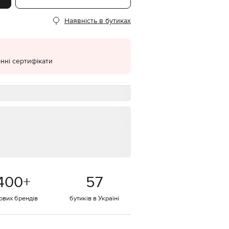
EUR
Наявність в бутиках
Denmark
€
EUR
Estonia
€
нні сертифікати
EUR
Finland
€
EUR
France
€
EUR
Germany
€
EUR
Greece
400
+
57
€
EUR
тових брендів
бутиків в Україні
Hungary
€
EUR