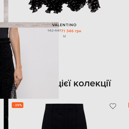
VALENTINO
142 641
71 346 грн
M
Також з цієї колекції
- 39%