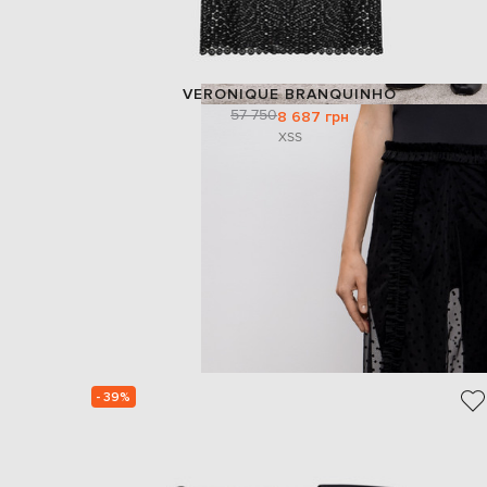
VERONIQUE BRANQUINHO
57 750
8 687 грн
XS
S
- 39%