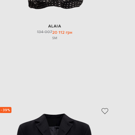
ALAIA
134 007
20 112 грн
S
M
- 39%
- 40%