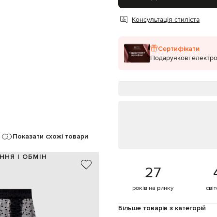
Консультація стиліста
Сертифікати
Подарункові електро
Показати схожі товари
ННЯ І ОБМІН
27
100% поліестер
Португалія
років на ринку
сві
чорний
рюші, візерунок горох
Більше товарів з категорій
гачок, потаємна блискавка