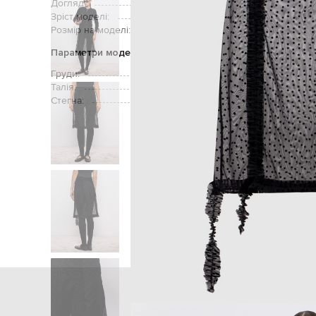
Догляд:
Зріст моделі:
Розмір на моделі:
Параметри моделі
Груди:
Талія:
Стегна:
Головна
Жін