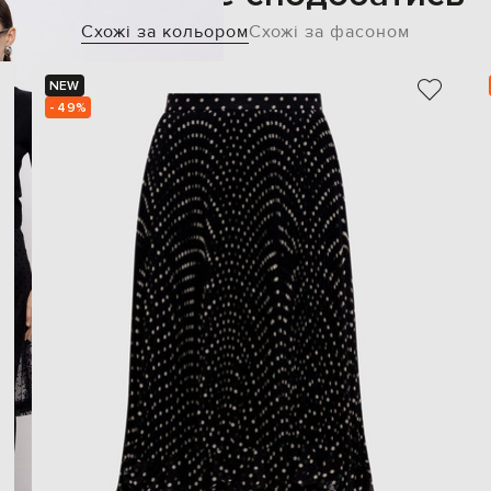
Схожі за кольором
Схожі за фасоном
NEW
- 49%