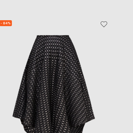
EUR
Slovakia
€
- 84%
- 59%
EUR
Slovenia
€
EUR
Spain
€
EUR
Sweden
€
UAH
Ukraine
₴
EUR
Other
€