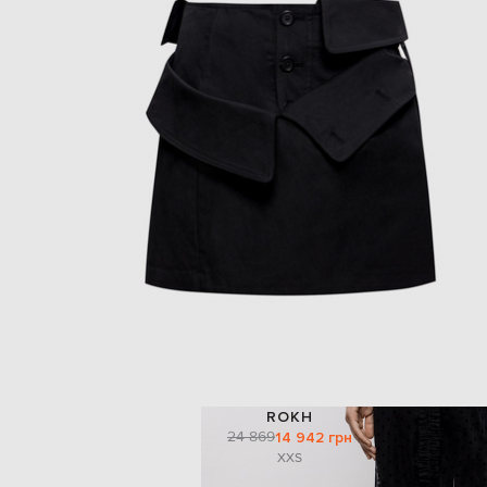
ROKH
24 869
14 942 грн
XXS