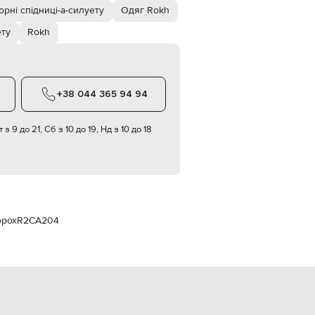
Italy
орні спідниці-а-силуету
Одяг Rokh
€
ету
Rokh
EUR
Latvia
€
EUR
Lithuania
+38 044 365 94 94
€
EUR
 з 9 до 21, Сб з 10 до 19, Нд з 10 до 18
Luxembourg
€
EUR
Netherlands
€
PLN
Poland
орох
R2CA204
zł
EUR
Portugal
€
EUR
Romania
€