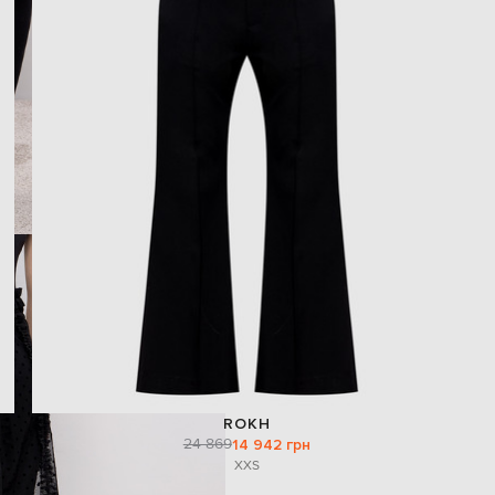
ROKH
24 869
14 942 грн
XXS