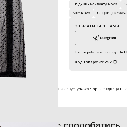
суха чистка
Спідниці-а-силуету Rokh
Ч
176 см
36
Sale Rokh
Спідниці-а-силу
ЗВʼЯЗАТИСЯ З НАМИ
83
60
Telegram
90
Графік роботи колцентру:
Пн-Пт
Код товару:
311292
кам
Rokh
Одяг
Спідниці
Спідниці-а-силуету
Rokh Чорна спідниця в г
Також може сподобатись