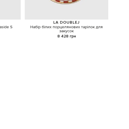
LA DOUBLEJ
aside S
Набір білих порцелянових тарілок для
Лижни
закусок
8 428 грн