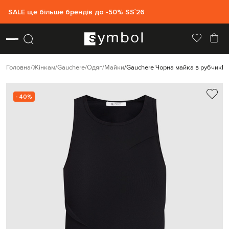
SALE ще більше брендів до -50% SS`26
Головна
Жінкам
Gauchere
Одяг
Майки
Gauchere Чорна майка в рубчик
P
- 40%