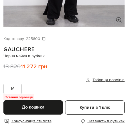
ШУКАЄТЕ НОВИЙ ОБРАЗ?
Давайте підберемо щось ще
Код товару:
225600
GAUCHERE
Схожі товари
Чорна майка в рубчик
18 820
11 272 грн
Таблиця розмірів
M
Остання одиниця
До кошика
Купити в 1 клік
Консультація стиліста
Наявність в бутиках