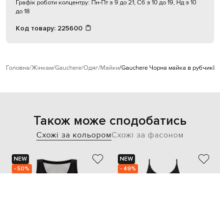
Графік роботи колцентру:
Пн-Пт з 9 до 21, Сб з 10 до 19, Нд з 10
до 18
Код товару:
225600
Головна
Жінкам
Gauchere
Одяг
Майки
Gauchere Чорна майка в рубчик
P
Також може сподобатись
Схожі за кольором
Схожі за фасоном
NEW
NEW
- 50%
- 49%