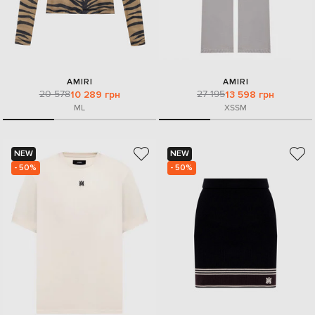
AMIRI
AMIRI
20 578
27 195
10 289 грн
13 598 грн
M
L
XS
S
M
NEW
NEW
- 50%
- 50%