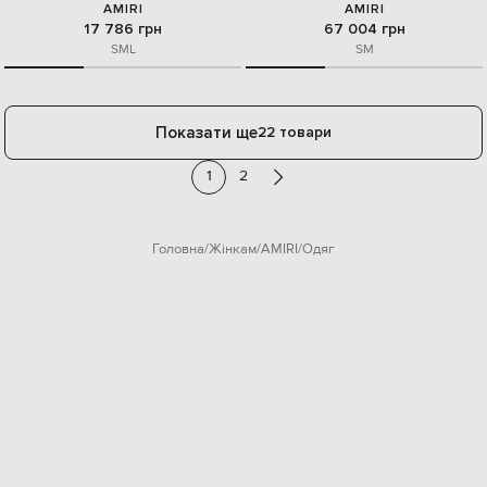
AMIRI
AMIRI
17 786 грн
67 004 грн
S
M
L
S
M
Показати ще
22 товари
1
2
Головна
Жінкам
AMIRI
Одяг