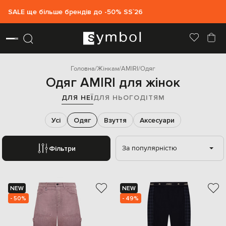
SALE ще більше брендів до -50% SS`26
Головна
Жінкам
AMIRI
Одяг
Одяг AMIRI для жінок
ДЛЯ НЕЇ
ДЛЯ НЬОГО
ДІТЯМ
Усі
Одяг
Взуття
Аксесуари
За популярністю
Фільтри
NEW
NEW
- 50%
- 49%