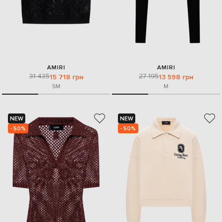
AMIRI
AMIRI
31 435
27 195
15 718 грн
13 598 грн
S
M
M
NEW
NEW
- 50%
- 50%