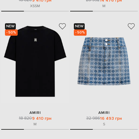
9 410 грн
14 476 грн
XS
S
M
M
NEW
NEW
- 50%
- 50%
AMIRI
AMIRI
18 820
32 986
9 410 грн
16 493 грн
M
S