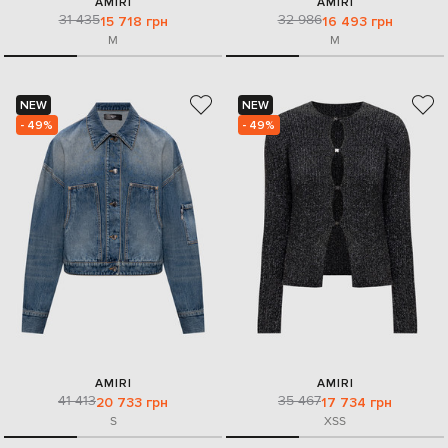
AMIRI
AMIRI
31 435
32 986
15 718 грн
16 493 грн
M
M
NEW
NEW
- 49%
- 49%
AMIRI
AMIRI
41 413
35 467
20 733 грн
17 734 грн
S
XS
S