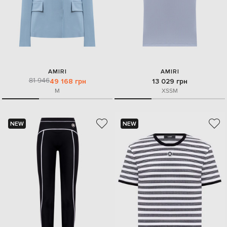
AMIRI
AMIRI
81 946
49 168 грн
13 029 грн
M
XS
S
M
NEW
NEW