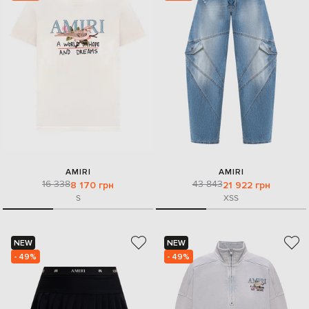
AMIRI
AMIRI
16 338
43 843
8 170 грн
21 922 грн
S
XS
S
NEW
NEW
- 49%
- 49%