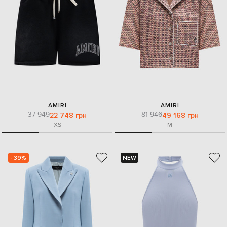
AMIRI
AMIRI
37 949
81 946
22 748 грн
49 168 грн
XS
M
- 39%
NEW