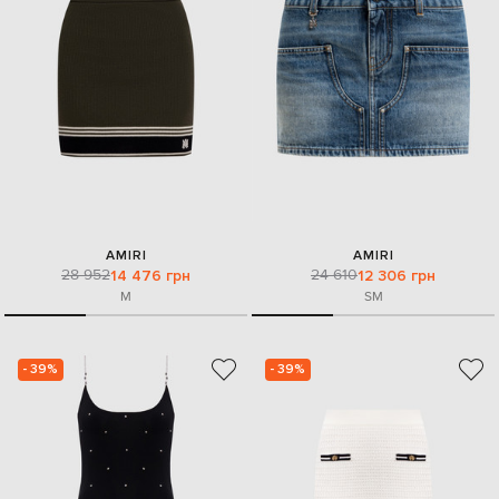
AMIRI
AMIRI
28 952
24 610
14 476 грн
12 306 грн
M
S
M
- 39%
- 39%