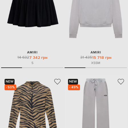
AMIRI
AMIRI
14 632
31 435
7 342 грн
15 718 грн
S
XS
S
M
NEW
NEW
- 50%
- 49%