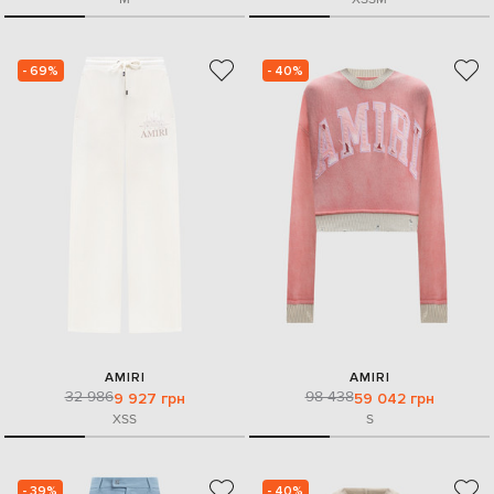
- 69%
- 40%
AMIRI
AMIRI
32 986
98 438
9 927 грн
59 042 грн
XS
S
S
- 39%
- 40%