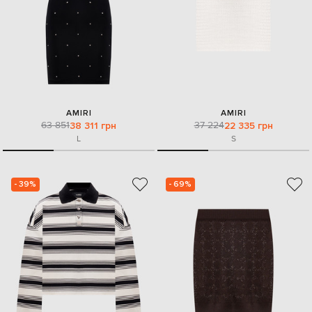
AMIRI
AMIRI
63 851
37 224
38 311 грн
22 335 грн
L
S
- 39%
- 69%