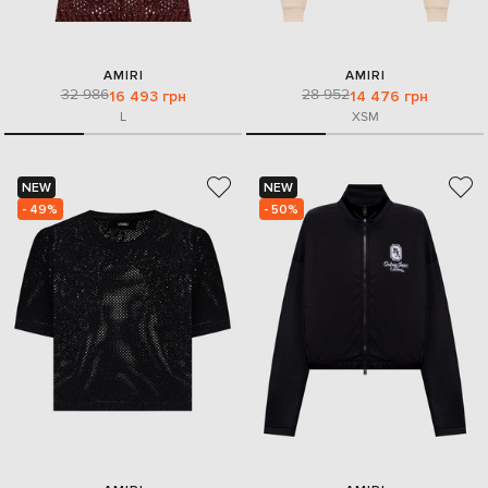
AMIRI
AMIRI
32 986
28 952
16 493 грн
14 476 грн
L
XS
M
NEW
NEW
- 49%
- 50%