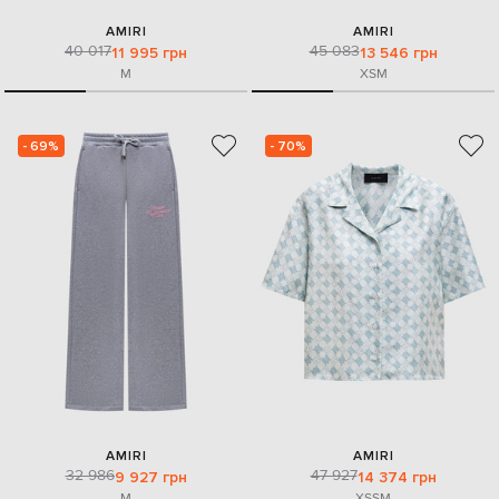
AMIRI
AMIRI
40 017
45 083
11 995 грн
13 546 грн
M
XS
M
- 69%
- 70%
AMIRI
AMIRI
32 986
47 927
9 927 грн
14 374 грн
M
XS
S
M