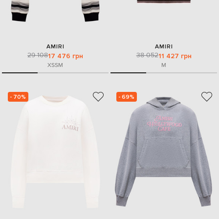
AMIRI
AMIRI
29 108
38 052
17 476 грн
11 427 грн
XS
S
M
M
- 70%
- 69%