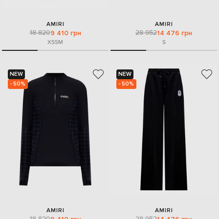
AMIRI
AMIRI
18 820
28 952
9 410 грн
14 476 грн
XS
S
M
S
NEW
NEW
- 50%
- 50%
AMIRI
AMIRI
18 820
28 952