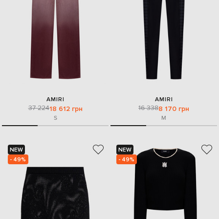
AMIRI
AMIRI
37 224
16 338
18 612 грн
8 170 грн
S
M
NEW
NEW
- 49%
- 49%