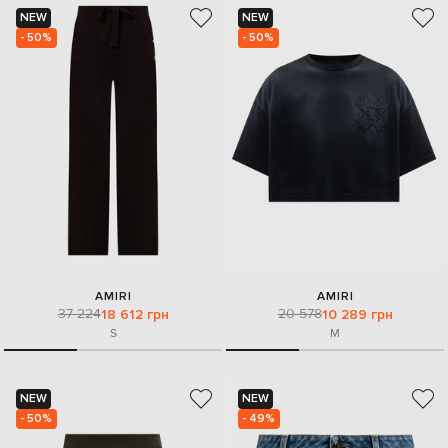
NEW
NEW
- 50%
- 50%
AMIRI
AMIRI
37 224
20 578
18 612 грн
10 289 грн
S
M
NEW
NEW
- 50%
- 49%