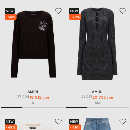
NEW
NEW
- 50%
- 49%
AMIRI
AMIRI
37 224
41 413
18 612 грн
20 733 грн
S
S
M
NEW
NEW
- 49%
- 49%