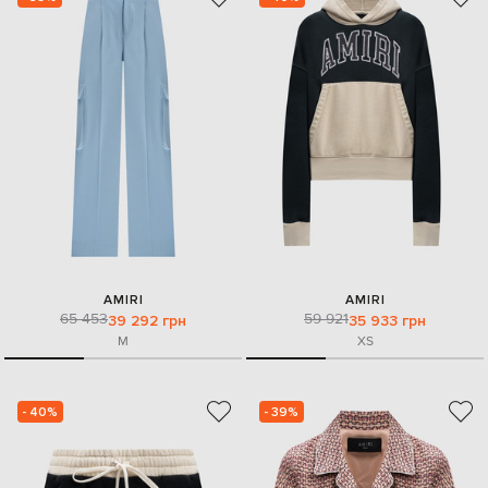
AMIRI
AMIRI
65 453
59 921
39 292 грн
35 933 грн
M
XS
- 40%
- 39%