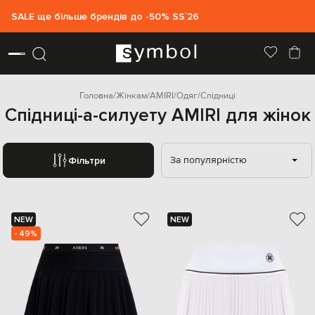
SALE ще більше брендів до -50% SS`26
Головна
Жінкам
AMIRI
Одяг
Спідниці
Спідниці-а-силуету AMIRI для жінок
За популярністю
Фільтри
NEW
NEW
- 49%