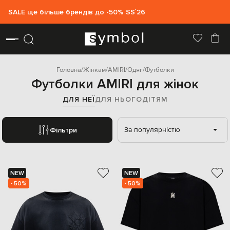
SALE ще більше брендів до -50% SS`26
Головна
Жінкам
AMIRI
Одяг
Футболки
Футболки AMIRI для жінок
ДЛЯ НЕЇ
ДЛЯ НЬОГО
ДІТЯМ
За популярністю
Фільтри
NEW
NEW
- 50%
- 50%