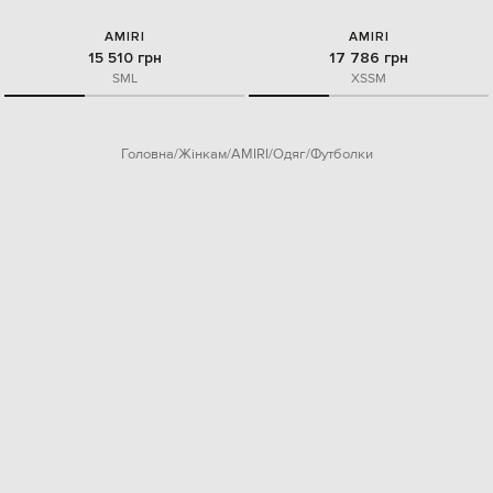
AMIRI
AMIRI
15 510 грн
17 786 грн
S
M
L
XS
S
M
Головна
Жінкам
AMIRI
Одяг
Футболки