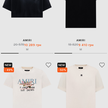
AMIRI
AMIRI
20 578
18 820
10 289 грн
9 410 грн
M
M
NEW
NEW
- 49%
- 50%