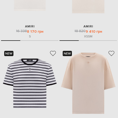
AMIRI
AMIRI
16 338
18 820
8 170 грн
9 410 грн
S
XS
S
M
NEW
NEW