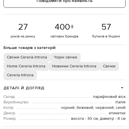
Повідомити про наявність
27
400
+
57
років на ринку
світових брендів
бутиків в Україні
Більше товарів з категорій
Свічки Cereria Introna
Чорні свічки
Home Cereria Introna
Новинки Cereria Introna
Свічки
Cereria Introna
ДЕТАЛІ Й ДОГЛЯД
Склад
парафіновий віск
Виробництво
Італія
Колір
чорний, бежевий, червоний, синій
Декор
етикетки
Розмір
висота - 30 см, діаметр - 8 см