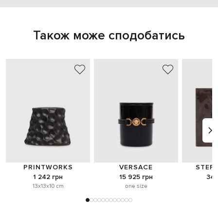
Також може сподобатись
PRINTWORKS
VERSACE
STEFA
1 242 грн
15 925 грн
34 
13x13x10 cm
one size
o