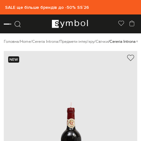
SALE ще більше брендів до -50% SS`26
Головна
Home
Cereria Introna
Предмети інтер'єру
Свічки
Cereria Introna С
NEW