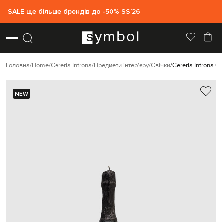
SALE ще більше брендів до -50% SS`26
Головна
Home
Cereria Introna
Предмети інтер'єру
Свічки
Cereria Introna С
NEW