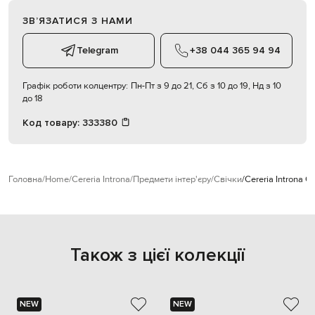
ЗВʼЯЗАТИСЯ З НАМИ
Telegram
+38 044 365 94 94
Графік роботи колцентру:
Пн-Пт з 9 до 21, Сб з 10 до 19, Нд з 10
до 18
Код товару:
333380
Головна
Home
Cereria Introna
Предмети інтер'єру
Свічки
Cereria Introna С
Також з цієї колекції
NEW
NEW