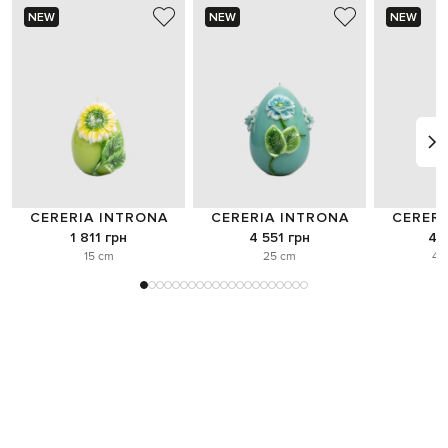
NEW
NEW
NEW
CERERIA INTRONA
CERERIA INTRONA
CERERI
1 811 грн
4 551 грн
4 
15 cm
25 cm
40