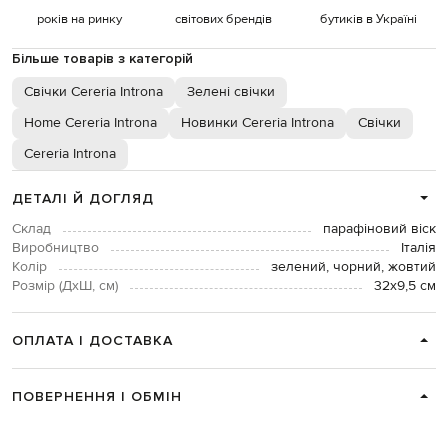
років на ринку
світових брендів
бутиків в Україні
Більше товарів з категорій
Свічки Cereria Introna
Зелені свічки
Home Cereria Introna
Новинки Cereria Introna
Свічки
Cereria Introna
ДЕТАЛІ Й ДОГЛЯД
Склад
парафіновий віск
Виробництво
Італія
Колір
зелений, чорний, жовтий
Розмір (ДхШ, см)
32х9,5 см
ОПЛАТА І ДОСТАВКА
ПОВЕРНЕННЯ І ОБМІН