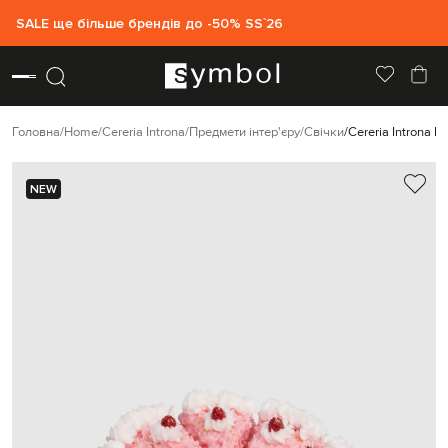
SALE ще більше брендів до -50% SS`26
Головна
Home
Cereria Introna
Предмети інтер'єру
Свічки
Cereria Introna 
NEW