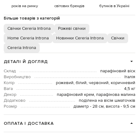
років на ринку
світових брендів
бутиків в Україні
Більше товарів з категорій
Свічки Cereria Introna
Рожеві свічки
Home Cereria Introna
Новинки Cereria Introna
Свічки
Cereria Introna
ДЕТАЛІ Й ДОГЛЯД
Склад
парафіновий віск
Виробництво
Італія
Колір
рожевий, білий, червоний, коричневий
Вага
4,5 кг
Декор
парафіновий крем, парафінова малина
Додатково
поділена на вісім шматочків
Розмір
діаметр - 28 см, висота - 9,5 см
ОПЛАТА І ДОСТАВКА