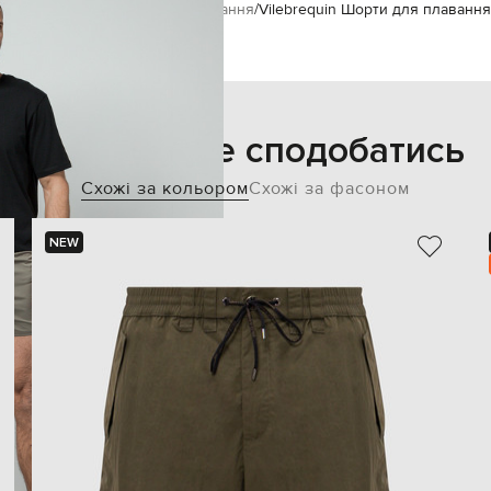
Пляжний одяг
Шорти для плавання
Vilebrequin Шорти для плавання
Також може сподобатись
Схожі за кольором
Схожі за фасоном
NEW