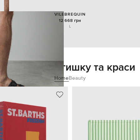
VILEBREQUIN
12 668 грн
L
Додайте затишку та краси
Home
Beauty