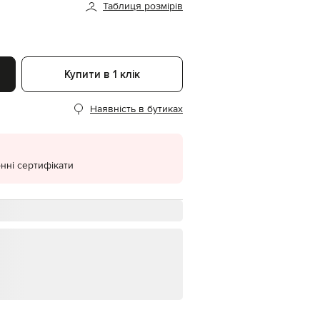
Таблиця розмірів
EUR
Denmark
€
EUR
Estonia
Купити в 1 клік
€
EUR
Наявність в бутиках
Finland
€
EUR
France
€
нні сертифікати
EUR
Germany
€
EUR
Greece
€
EUR
Hungary
€
EUR