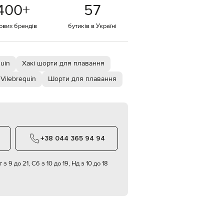
Italy
400
+
57
€
тових брендів
бутиків в Україні
EUR
Latvia
€
EUR
Lithuania
uin
Хакі шорти для плавання
€
Vilebrequin
Шорти для плавання
EUR
Luxembourg
€
EUR
Netherlands
€
+38 044 365 94 94
PLN
Poland
zł
 з 9 до 21, Сб з 10 до 19, Нд з 10 до 18
EUR
Portugal
€
EUR
Romania
€