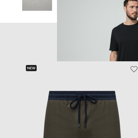
Головна
Чоловікам
Vilebrequin
Одяг
NEW