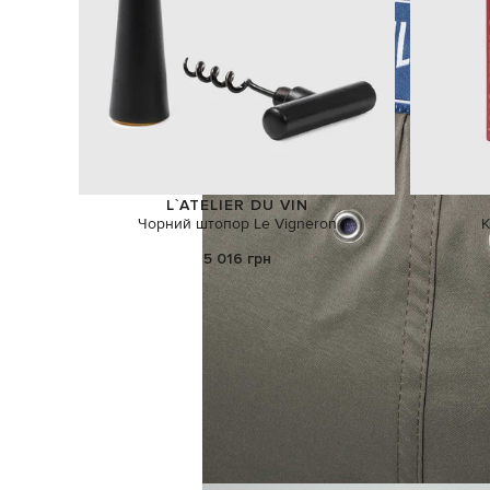
L`ATELIER DU VIN
Чорний штопор Le Vigneron
К
5 016 грн