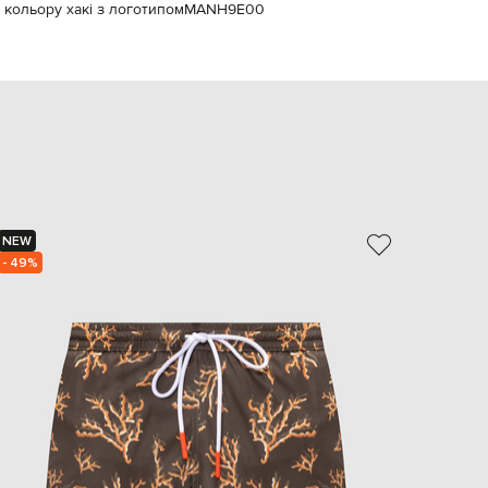
 кольору хакі з логотипом
MANH9E00
EUR
Slovakia
€
EUR
Slovenia
€
EUR
Spain
€
EUR
Sweden
€
NEW
- 49%
UAH
Ukraine
₴
EUR
Other
€