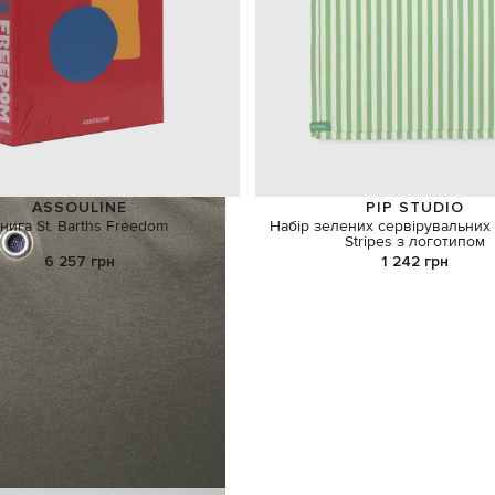
ASSOULINE
PIP STUDIO
нига St. Barths Freedom
Набір зелених сервірувальних
Stripes з логотипом
6 257 грн
1 242 грн