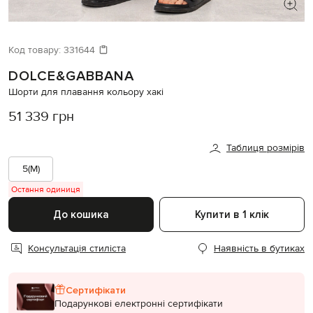
ШУКАЄТЕ НОВИЙ ОБРАЗ?
Давайте підберемо щось ще
Код товару:
331644
DOLCE&GABBANA
Схожі товари
Шорти для плавання кольору хакі
51 339 грн
Таблиця розмірів
5(M)
Остання одиниця
До кошика
Купити в 1 клік
Консультація стиліста
Наявність в бутиках
Сертифікати
Подарункові електронні сертифікати