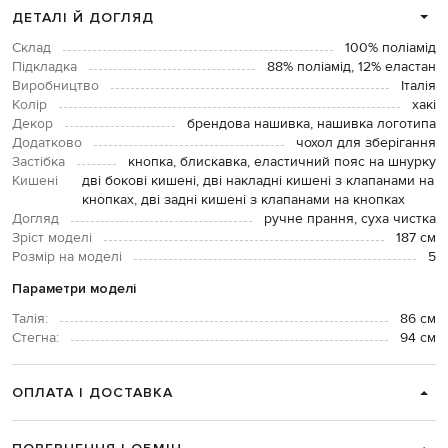
ДЕТАЛІ Й ДОГЛЯД
Склад
100% поліамід
Підкладка
88% поліамід, 12% еластан
Виробництво
Італія
Колір
хакі
Декор
брендова нашивка, нашивка логотипа
Додатково
чохол для зберігання
Застібка
кнопка, блискавка, еластичний пояс на шнурку
Кишені
дві бокові кишені, дві накладні кишені з клапанами на
кнопках, дві задні кишені з клапанами на кнопках
Догляд
ручне прання, суха чистка
Зріст моделі
187 см
Розмір на моделі
5
Параметри моделі
Талія:
86 см
Стегна:
94 см
ОПЛАТА І ДОСТАВКА