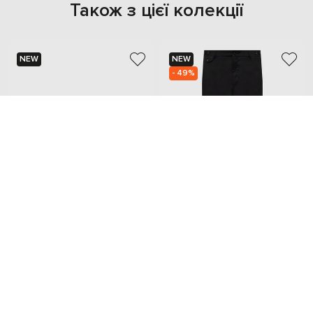
Також з цієї колекції
NEW
NEW
- 49%
DOLCE&GABBANA
DOLCE&GABBANA
37 845
33 348 грн
18 923 грн
45
M
L
XL
XXL