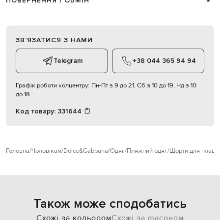
ПОВЕРНЕННЯ І ОБМІН
ЗВʼЯЗАТИСЯ З НАМИ
Telegram
+38 044 365 94 94
Графік роботи колцентру:
Пн-Пт з 9 до 21, Сб з 10 до 19, Нд з 10
до 18
Код товару:
331644
Головна
Чоловікам
Dolce&Gabbana
Одяг
Пляжний одяг
Шорти для плава
Також може сподобатись
Схожі за кольором
Схожі за фасоном