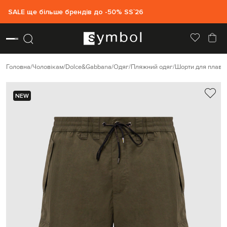
SALE ще більше брендів до -50% SS`26
Головна
Чоловікам
Dolce&Gabbana
Одяг
Пляжний одяг
Шорти для плава
NEW