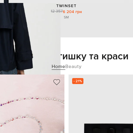
TWINSET
12 357
6 204 грн
S
M
Додайте затишку та краси
Home
Beauty
- 21%