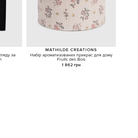
MATHILDE CREATIONS
гляду за
Набір ароматизованих прикрас для дому
Набі
л
Fruits des Bois
1 862 грн