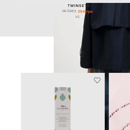
TWINSET
14 736
7 394 грн
XS