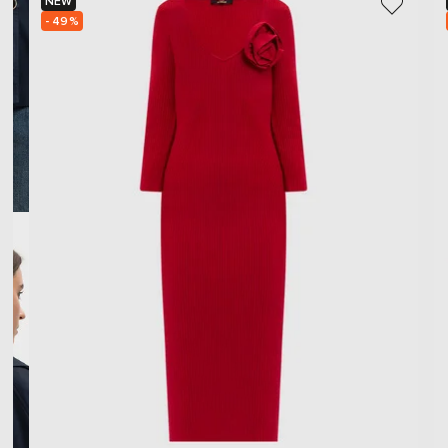
NEW
- 49%