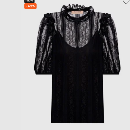
NEW
- 49%