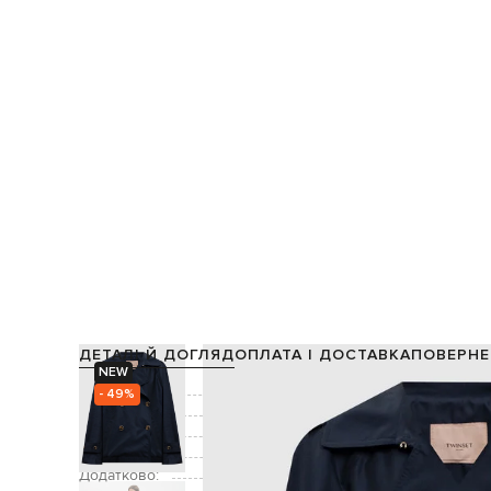
ДЕТАЛІ Й ДОГЛЯД
ОПЛАТА І ДОСТАВКА
ПОВЕРНЕ
NEW
Склад:
- 49%
Підкладка:
Колір:
Декор:
металевий логотип, відл
Додатково:
знімні