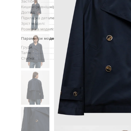
Застібка:
Кишені (зовнішні):
Догляд:
ручне аб
Підкладка деталей:
Зріст моделі:
Розмір на моделі:
Параметри моделі
Груди:
Талія:
Стегна:
Головна
Жі