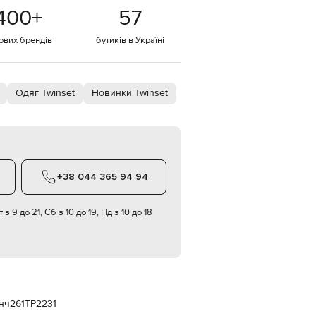
Italy
400
+
57
€
EUR
тових брендів
бутиків в Україні
Latvia
€
EUR
Lithuania
Одяг Twinset
Новинки Twinset
€
EUR
Luxembourg
€
EUR
Netherlands
+38 044 365 94 94
€
PLN
 з 9 до 21, Сб з 10 до 19, Нд з 10 до 18
Poland
zł
EUR
Portugal
€
EUR
Romania
нч
261TP2231
€