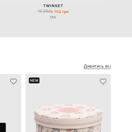
TWINSET
12 202
6 102 грн
S
M
L
Дивитись всі
NEW