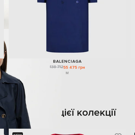
BALENCIAGA
138 712
55 475 грн
M
Також з цієї колекції