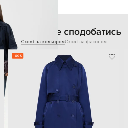
Також може сподобатись
Схожі за кольором
Схожі за фасоном
- 60%