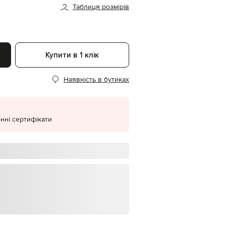
Таблиця розмірів
EUR
Denmark
€
EUR
Estonia
Купити в 1 клік
€
EUR
Наявність в бутиках
Finland
€
EUR
France
€
нні сертифікати
EUR
Germany
€
EUR
Greece
€
EUR
Hungary
€
EUR