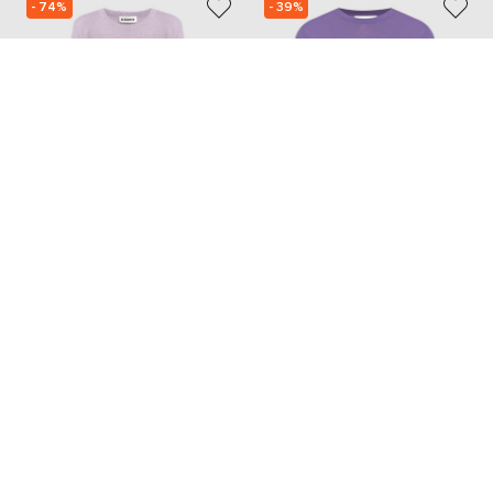
- 74%
- 39%
JIL SANDER
BABE PAY PLS
59 198
20 733
14 839 грн
12 461 грн
M
L
XS
S
L
Також з цієї колекції