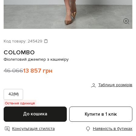
ШУКАЄТЕ НОВИЙ ОБРАЗ?
Давайте підберемо щось ще
Код товару:
245429
COLOMBO
Схожі товари
Фіолетовий джемпер з кашеміру
46 066
13 857 грн
Таблиця розмірів
42(M)
Остання одиниця
До кошика
Купити в 1 клік
Консультація стиліста
Наявність в бутиках