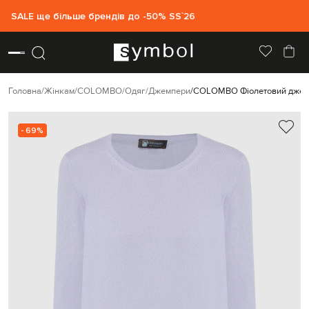
SALE ще більше брендів до -50% SS`26
Головна
Жінкам
COLOMBO
Одяг
Джемпери
COLOMBO Фіолетовий джемп
- 69%