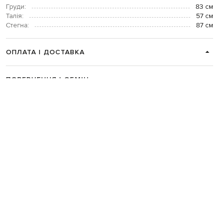
Груди:
83 см
Талія:
57 см
Стегна:
87 см
ОПЛАТА І ДОСТАВКА
ПОВЕРНЕННЯ І ОБМІН
ЗВʼЯЗАТИСЯ З НАМИ
Telegram
+38 044 365 94 94
Графік роботи колцентру:
Пн-Пт з 9 до 21, Сб з 10 до 19, Нд з 10
до 18
Код товару:
326173