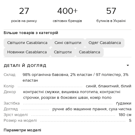
27
400
+
57
років на ринку
світових брендів
бутиків в Україні
Більше товарів з категорій
Світшоти Casablanca
Сині світшоти
Одяг Casablanca
Новинки Casablanca
Світшоти
Casablanca
ДЕТАЛІ Й ДОГЛЯД
Склад
98% органічна бавовна, 2% еластан / 97 поліестер, 3%
еластан
Колір
синій, блакитний, білий
Декор
контрастні смужки, вишивка логотипа, контрастні
строчки, розрізи в бокових швах, комір поло
Застібка
ґудзики
Догляд
ручне або машинне прання, суха чистка
Зріст моделі
180 см
Розмір на моделі
S
Параметри моделі