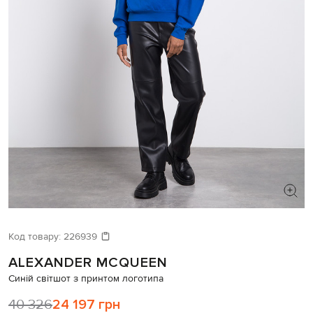
ШУКАЄТЕ НОВИЙ ОБРАЗ?
Давайте підберемо щось ще
Код товару:
226939
ALEXANDER MCQUEEN
Схожі товари
Синій світшот з принтом логотипа
40 326
24 197 грн