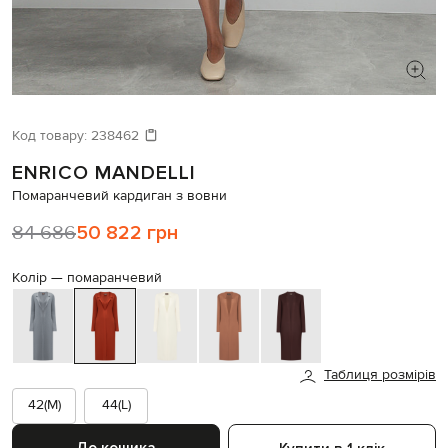
ШУКАЄТЕ НОВИЙ ОБРАЗ?
Давайте підберемо щось ще
Код товару:
238462
ENRICO MANDELLI
Схожі товари
Помаранчевий кардиган з вовни
84 686
50 822 грн
Колір —
помаранчевий
Таблиця розмірів
42(M)
44(L)