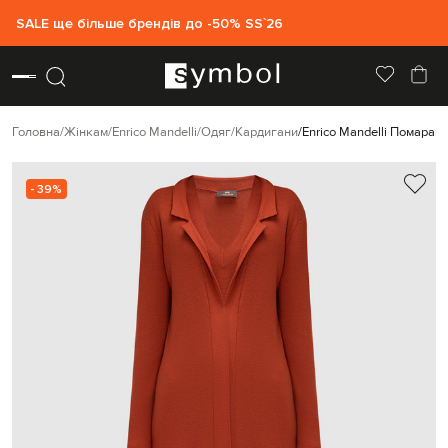
SALE ще більше брендів до -50% SS`26
Головна
Жінкам
Enrico Mandelli
Одяг
Кардигани
Enrico Mandelli Помаран
- 39%