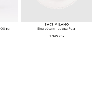
BACI MILANO
1000 мл
Біла обідня тарілка Pearl
Набір 
1 345 грн