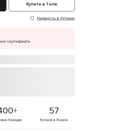
Купити в 1 клік
EUR
Denmark
€
Наявність в бутиках
EUR
Estonia
€
нні сертифікати
EUR
Finland
€
EUR
France
€
EUR
Germany
€
EUR
Greece
€
400
+
57
EUR
Hungary
€
тових брендів
бутиків в Україні
EUR