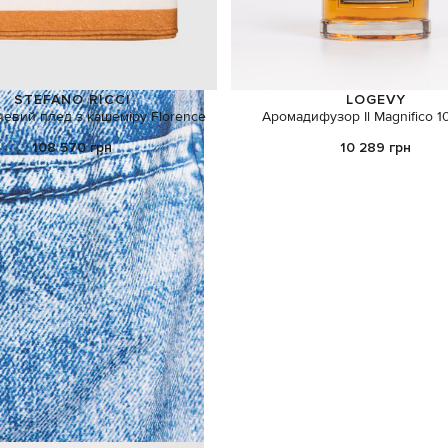
STEFANO RICCI
LOGEVY
евий плед з кашеміру Florence
Аромадифузор Il Magnifico 
108 570 грн
10 289 грн