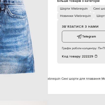
Більше товарів з категорій
а кишеня з клапаном на липучці
ручне або машинне прання
Шорти Vilebrequin
Сині ш
190 см
М
Новинки Vilebrequin
Шорт
ЗВʼЯЗАТИСЯ З НАМИ
Telegram
Графік роботи колцентру:
Пн-Пт
Код товару:
222229
ікам
Vilebrequin
Одяг
Шорти
Vilebrequin Сині шорти для плавання M