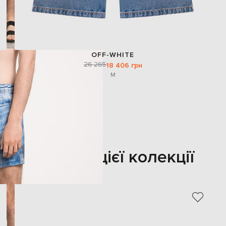
OFF-WHITE
26 265
18 406 грн
M
Також з цієї колекції