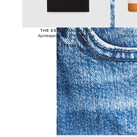
THE ESSENTIAL BLEND
Аромадифузор №65 500 мл
Помаранч
3 982 грн