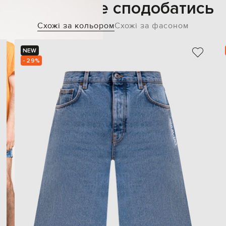
Також може сподобатись
Схожі за кольором
Схожі за фасоном
NEW
- 29%