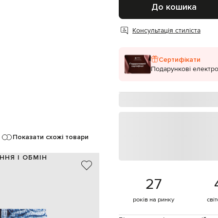
До кошика
Консультація стиліста
Сертифікати
Подарункові електро
Показати схожі товари
ННЯ І ОБМІН
роблений поліамід, 2% еластан
27
100% поліамід
синій, блакитний, білий
років на ринку
сві
принт, нашивка логотипу
еластичний пояс на шнурку