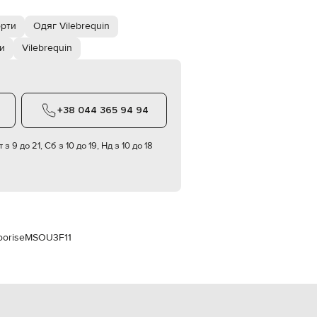
Italy
€
орти
Одяг Vilebrequin
EUR
Latvia
и
Vilebrequin
€
EUR
Lithuania
€
+38 044 365 94 94
EUR
Luxembourg
€
 з 9 до 21, Сб з 10 до 19, Нд з 10 до 18
EUR
Netherlands
€
PLN
Poland
zł
oorise
MSOU3F11
EUR
Portugal
€
EUR
Romania
€