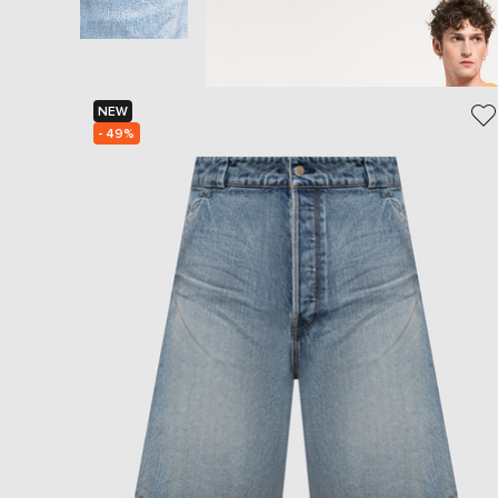
NEW
- 49%