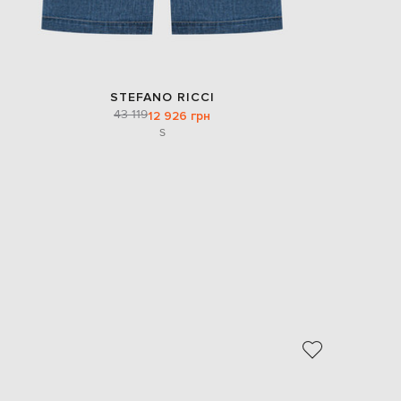
STEFANO RICCI
43 119
12 926 грн
S