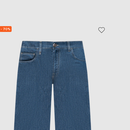
EUR
Slovakia
€
EUR
Slovenia
- 70%
NEW
€
- 49%
EUR
Spain
€
EUR
Sweden
€
UAH
Ukraine
₴
EUR
Other
€