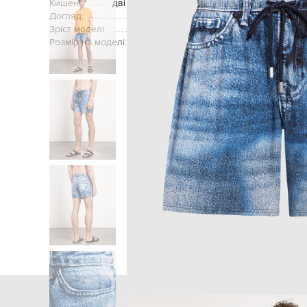
Кишені:
дві кишені в бокових швах, задня накладн
Догляд:
Зріст моделі:
Розмір на моделі:
Головна
Чолов