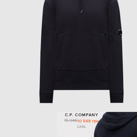
C.P. COMPANY
15 046
10 548 грн
L
XXL