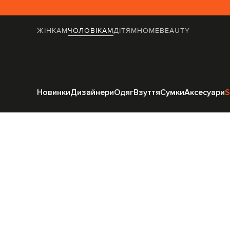
ЖІНКАМ
ЧОЛОВІКАМ
ДІТЯМ
HOME
BEAUTY
Голов
Новинки
Дизайнери
Одяг
Взуття
Сумки
Аксесуари
S