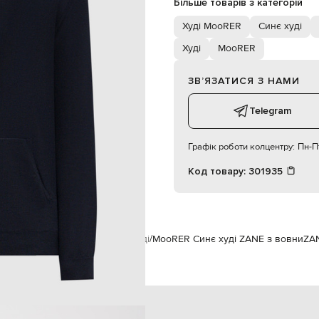
Більше товарів з категорій
187 см
50
Худі MooRER
Синє худі
Худі
MooRER
102
86
ЗВʼЯЗАТИСЯ З НАМИ
94
Telegram
Графік роботи колцентру:
Пн-Пт
Код товару:
301935
на
Чоловікам
MooRER
Одяг
Худі
MooRER Синє худі ZANE з вовни
ZA