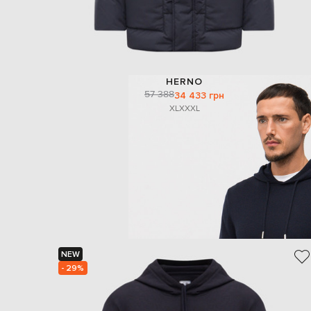
HERNO
57 388
34 433 грн
XL
XXXL
NEW
- 29%