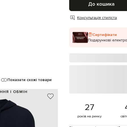
До кошика
Консультація стиліста
Сертифікати
Подарункові електро
Показати схожі товари
ННЯ І ОБМІН
100% вовна
27
Італія
синій
років на ринку
сві
накладна кишеня-кенгуру
суха чистка