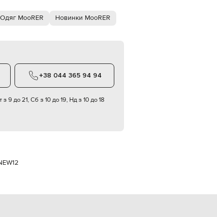
Italy
€
Одяг MooRER
Новинки MooRER
EUR
Latvia
€
EUR
Lithuania
€
+38 044 365 94 94
EUR
Luxembourg
€
 з 9 до 21, Сб з 10 до 19, Нд з 10 до 18
EUR
Netherlands
€
PLN
Poland
zł
NEW12
EUR
Portugal
€
EUR
Romania
€