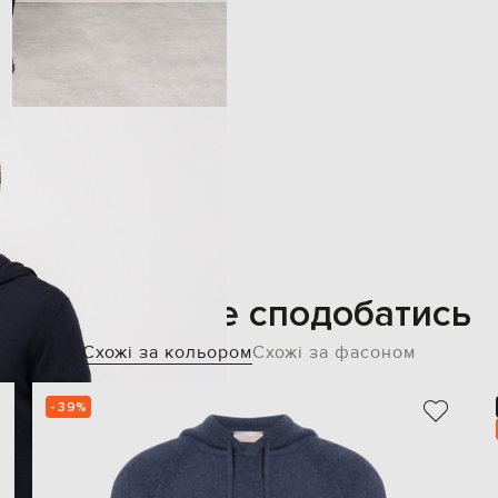
Також може сподобатись
Схожі за кольором
Схожі за фасоном
- 39%