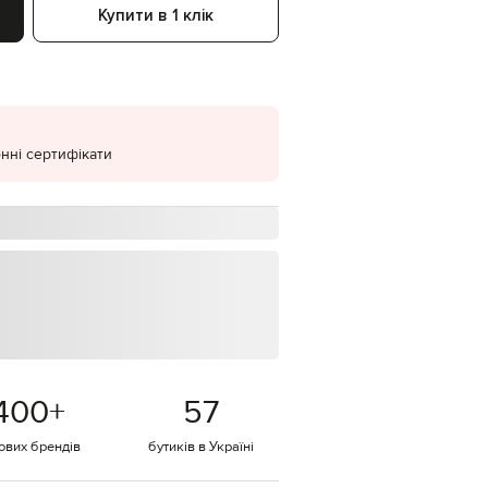
Купити в 1 клік
EUR
Denmark
€
EUR
Estonia
€
нні сертифікати
EUR
Finland
€
EUR
France
€
EUR
Germany
€
EUR
Greece
€
400
+
57
EUR
Hungary
€
тових брендів
бутиків в Україні
EUR