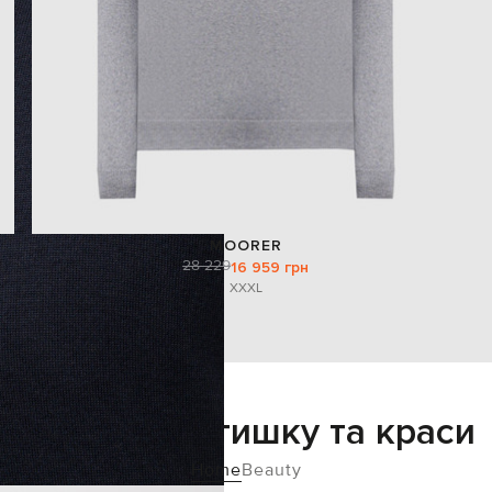
MOORER
28 229
16 959 грн
XXXL
Додайте затишку та краси
Home
Beauty