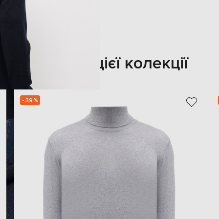
Також з цієї колекції
- 39%