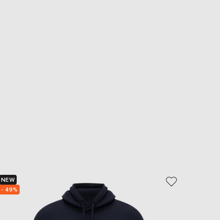
NEW
- 39%
- 49%