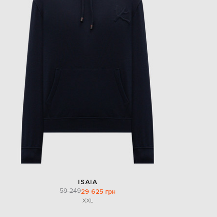
ISAIA
59 249
29 625 грн
XXL