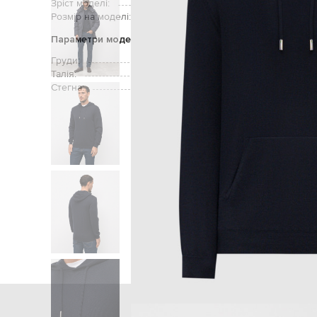
Зріст моделі:
Розмір на моделі:
Параметри моделі
Груди:
Талія:
Стегна:
Голов