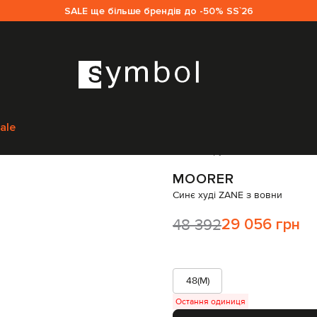
SALE ще більше брендів до -50% SS`26
на
Чоловікам
MooRER
Одяг
Худі
MooRER Синє худі ZANE з вовни
ZA
ale
Код товару:
301935
MOORER
Синє худі ZANE з вовни
48 392
29 056 грн
48(M)
Остання одиниця