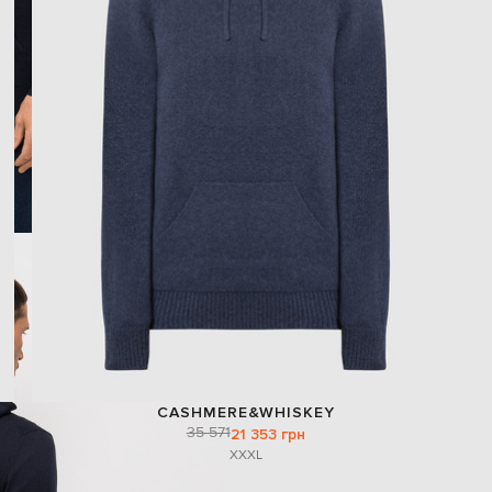
CASHMERE&WHISKEY
35 571
21 353 грн
XXXL