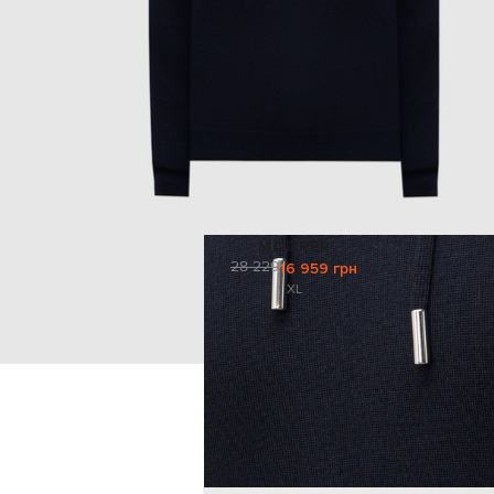
MOORER
28 229
16 959 грн
XL