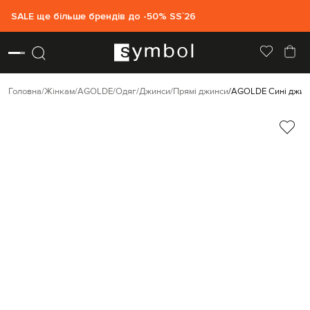
SALE ще більше брендів до -50% SS`26
Головна
Жінкам
AGOLDE
Одяг
Джинси
Прямі джинси
AGOLDE Сині джинс