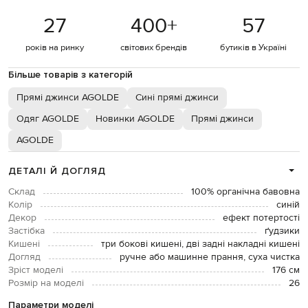
27
400
+
57
років на ринку
світових брендів
бутиків в Україні
Більше товарів з категорій
Прямі джинси AGOLDE
Сині прямі джинси
Одяг AGOLDE
Новинки AGOLDE
Прямі джинси
AGOLDE
ДЕТАЛІ Й ДОГЛЯД
Склад
100% органічна бавовна
Колір
синій
Декор
ефект потертості
Застібка
ґудзики
Кишені
три бокові кишені, дві задні накладні кишені
Догляд
ручне або машинне прання, суха чистка
Зріст моделі
176 см
Розмір на моделі
26
Параметри моделі