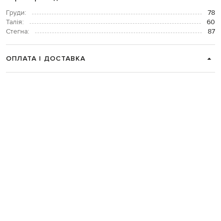
Груди:
78
Талія:
60
Стегна:
87
ОПЛАТА І ДОСТАВКА
ПОВЕРНЕННЯ І ОБМІН
ЗВʼЯЗАТИСЯ З НАМИ
Telegram
+38 044 365 94 94
Графік роботи колцентру:
Пн-Пт з 9 до 21, Сб з 10 до 19, Нд з 10
до 18
Код товару:
276867