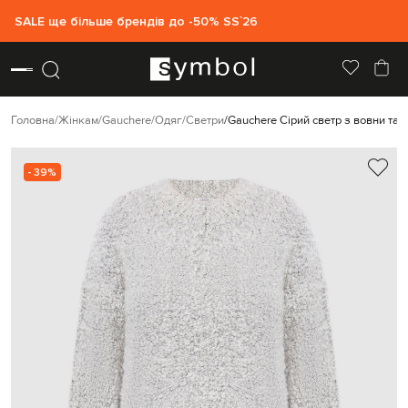
SALE ще більше брендів до -50% SS`26
Головна
Жінкам
Gauchere
Одяг
Светри
Gauchere Сірий светр з вовни та 
- 39%