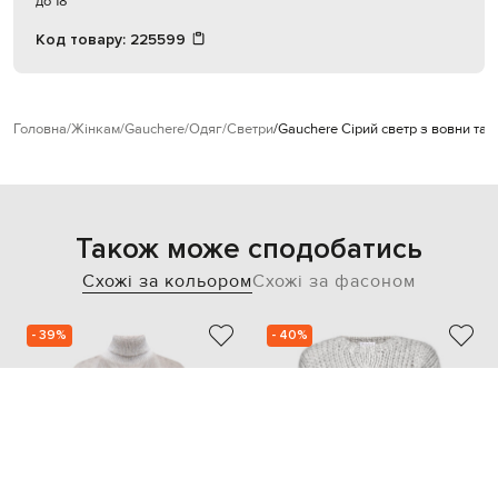
до 18
Код товару:
225599
Головна
Жінкам
Gauchere
Одяг
Светри
Gauchere Сірий светр з вовни та 
Також може сподобатись
Схожі за кольором
Схожі за фасоном
- 39%
- 40%