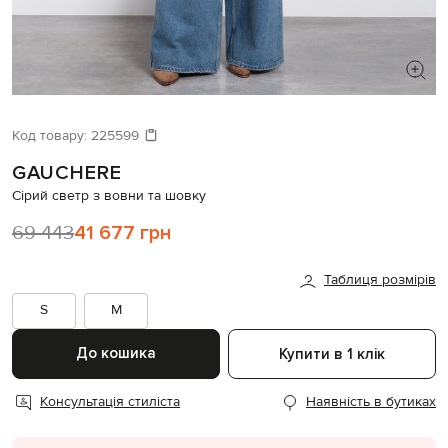
ШУКАЄТЕ НОВИЙ ОБРАЗ?
Давайте підберемо щось ще
Код товару:
225599
GAUCHERE
Схожі товари
Сірий светр з вовни та шовку
69 443
41 677 грн
Таблиця розмірів
S
M
До кошика
Купити в 1 клік
Консультація стиліста
Наявність в бутиках