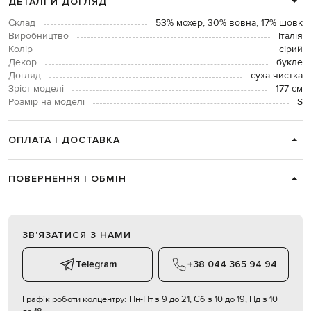
ДЕТАЛІ Й ДОГЛЯД
Склад
53% мохер, 30% вовна, 17% шовк
Виробництво
Італія
Колір
сірий
Декор
букле
Догляд
суха чистка
Зріст моделі
177 см
Розмір на моделі
S
ОПЛАТА І ДОСТАВКА
ПОВЕРНЕННЯ І ОБМІН
ЗВʼЯЗАТИСЯ З НАМИ
Telegram
+38 044 365 94 94
Графік роботи колцентру:
Пн-Пт з 9 до 21, Сб з 10 до 19, Нд з 10