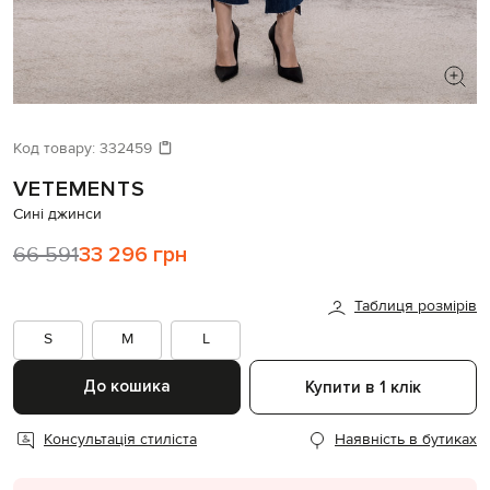
ШУКАЄТЕ НОВИЙ ОБРАЗ?
Давайте підберемо щось ще
Код товару:
332459
VETEMENTS
Схожі товари
Сині джинси
66 591
33 296 грн
Таблиця розмірів
S
M
L
До кошика
Купити в 1 клік
Консультація стиліста
Наявність в бутиках