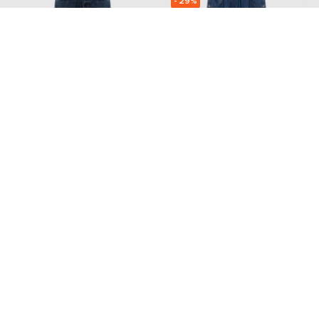
- 29%
MAX & CO
BRUNELLO CUCINELLI
64 833
12 306 грн
45 394 грн
XS
S
M
XXS
XS
S
M
L
Також з цієї колекції