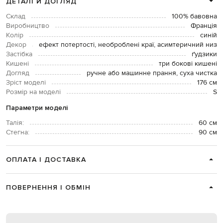
ДЕТАЛІ Й ДОГЛЯД
Склад
100% бавовна
Виробництво
Франція
Колір
синій
Декор
ефект потертості, необроблені краї, асимтеричний низ
Застібка
ґудзики
Кишені
три бокові кишені
Догляд
ручне або машинне прання, суха чистка
Зріст моделі
176 см
Розмір на моделі
S
Параметри моделі
Талія:
60 см
Стегна:
90 см
ОПЛАТА І ДОСТАВКА
ПОВЕРНЕННЯ І ОБМІН