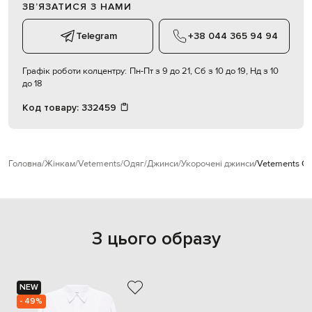
ЗВʼЯЗАТИСЯ З НАМИ
Telegram
+38 044 365 94 94
Графік роботи колцентру:
Пн-Пт з 9 до 21, Сб з 10 до 19, Нд з 10
до 18
Код товару:
332459
Головна
Жінкам
Vetements
Одяг
Джинси
Укорочені джинси
Vetements Си
З цього образу
NEW
- 49%