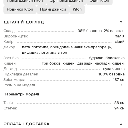
Прямі джинси Kiton
Сірі прямі джинси
Одяг Kiton
Новинки Kiton
Прямі джинси
Kiton
ДЕТАЛІ Й ДОГЛЯД
Склад
98% бавовна, 2% еластан
Виробництво
Італія
Колір
сірий
Декор
патч логотипа, брендована нашивка-прапорець,
вишивка логотипа в тон
Застібка
ґудзики, блискавка
Кишені
три бокові кишені, дві задні накладні кишені
Догляд
суха чистка
Підкладка деталей
100% бавовна
Зріст моделі
187 см
Розмір на моделі
33
Параметри моделі
Талія:
86 см
Стегна:
94 см
ОПЛАТА І ДОСТАВКА