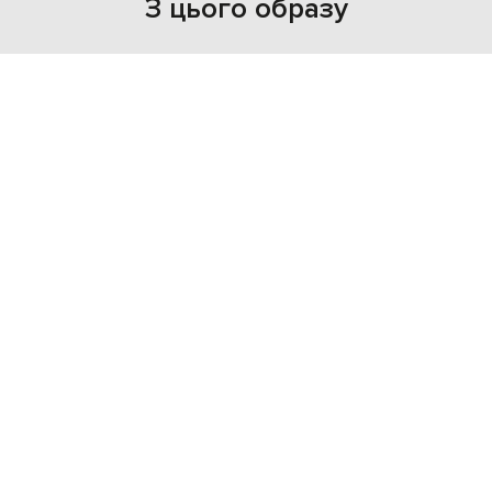
З цього образу
NEW
- 40%
KITON
191 498
114 878 грн
XXL