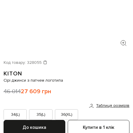
Код товару:
328055
KITON
Сірі джинси з патчем логотипа
46 014
27 609 грн
Таблиця розмірів
34(L)
35(L)
36(XL)
До кошика
Купити в 1 клік