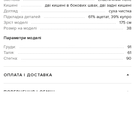
Кишені
дві кишені в бокових швах, дві задні кишені
Догляд
суха чистка
Підкладка деталей
61% ацетат, 39% купро
Зріст моделі
175 см
Розмір на моделі
38
Параметри моделі
Груди:
91
Талія:
61
Стегна:
90
ОПЛАТА І ДОСТАВКА
ПОВЕРНЕННЯ І ОБМІН
ЗВʼЯЗАТИСЯ З НАМИ
Telegram
+38 044 365 94 94