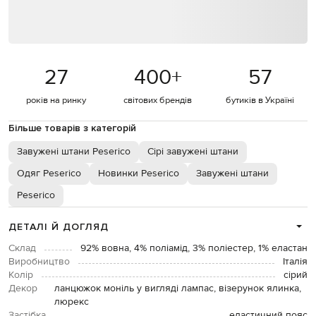
27
400
+
57
років на ринку
світових брендів
бутиків в Україні
Більше товарів з категорій
Завужені штани Peserico
Сірі завужені штани
Одяг Peserico
Новинки Peserico
Завужені штани
Peserico
ДЕТАЛІ Й ДОГЛЯД
Склад
92% вовна, 4% поліамід, 3% поліестер, 1% еластан
Виробництво
Італія
Колір
сірий
Декор
ланцюжок моніль у вигляді лампас, візерунок ялинка,
люрекс
Застібка
еластичний пояс