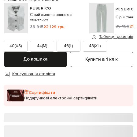
У комплекті із цим товаром
PESERICO
PESERIC
Сірий жилет з вовною з
Сірі штани 
люрексом
36 190
21 
36 915
22 129 грн
Таблиця розмірів
40(XS)
44(M)
46(L)
48(XL)
До кошика
Купити в 1 клік
Консультація стиліста
Сертифікати
Подарункові електронні сертифікати