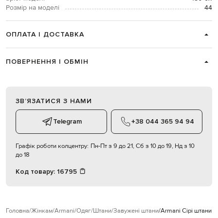
Розмір на моделі
44
ОПЛАТА І ДОСТАВКА
ПОВЕРНЕННЯ І ОБМІН
ЗВʼЯЗАТИСЯ З НАМИ
Telegram
+38 044 365 94 94
Графік роботи колцентру:
Пн-Пт з 9 до 21, Сб з 10 до 19, Нд з 10
до 18
Код товару:
16795
Головна
Жінкам
Armani
Одяг
Штани
Завужені штани
Armani Сірі штани
R