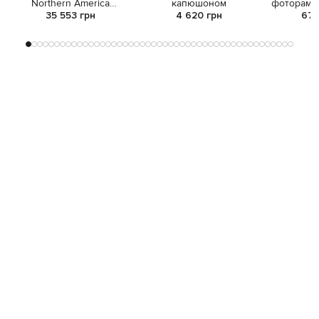
Northern America
капюшоном
фоторамка
Incantations
35 553 грн
4 620 грн
67 