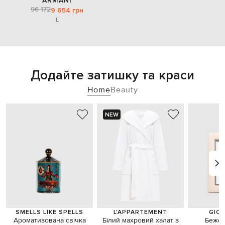
ARMANI
96 172
9 654 грн
L
Додайте затишку та краси
Home
Beauty
NEW
SMELLS LIKE SPELLS
L'APPARTEMENT
GIO
Ароматизована свічка
Білий махровий халат з
Бежев