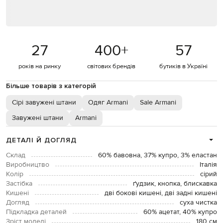
27
400
+
57
років на ринку
світових брендів
бутиків в Україні
Більше товарів з категорій
Сірі завужені штани
Одяг Armani
Sale Armani
Завужені штани
Armani
ДЕТАЛІ Й ДОГЛЯД
Склад
60% бавовна, 37% купро, 3% еластан
Виробництво
Італія
Колір
сірий
Застібка
ґудзик, кнопка, блискавка
Кишені
дві бокові кишені, дві задні кишені
Догляд
суха чистка
Підкладка деталей
60% ацетат, 40% купро
Зріст моделі
180 см