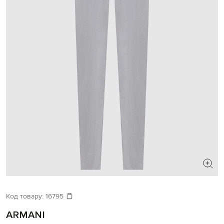
ШУКАЄТЕ НОВИЙ ОБРАЗ?
Давайте підберемо щось ще
Код товару:
16795
ARMANI
Схожі товари