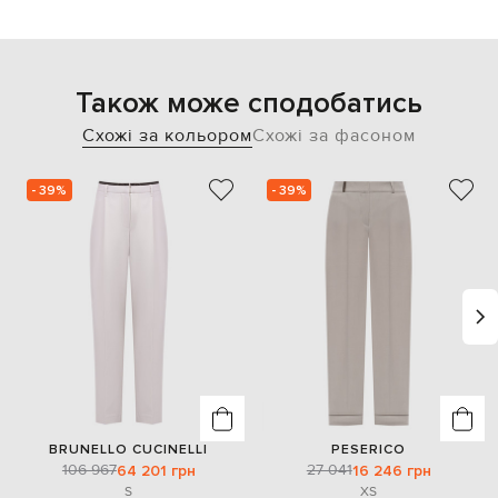
Також може сподобатись
Схожі за кольором
Схожі за фасоном
- 39%
- 39%
BRUNELLO CUCINELLI
PESERICO
106 967
27 041
64 201 грн
16 246 грн
S
XS