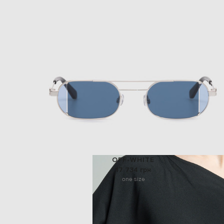
OFF-WHITE
17 734 грн
one size