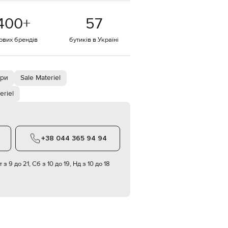
EUR
400
+
57
Denmark
€
тових брендів
бутиків в Україні
EUR
Estonia
€
EUR
яри
Sale Materiel
Finland
€
eriel
EUR
France
€
EUR
+38 044 365 94 94
Germany
€
 з 9 до 21, Сб з 10 до 19, Нд з 10 до 18
EUR
Greece
€
EUR
Hungary
€
EUR