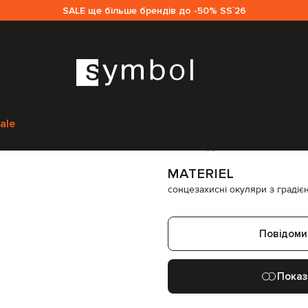
SALE ще більше брендів до -50% SS`26
сесуари
Окуляри
Сонцезахисні окуляри
Materiel сонцезахисні окуля
ale
Код товару:
258801
MATERIEL
сонцезахисні окуляри з градіє
Повідоми
Показ