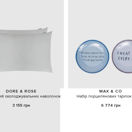
DORE & ROSE
MAX & CO
рий охолоджувальних наволочок
Набір порцелянових тарілок
3 155 грн
6 774 грн