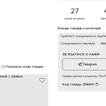
27
років на ринку
сві
Більше товарів з категорій
Сріблясті сонцезахисні окул
Сонцезахисні окуляри
Mat
ЗВʼЯЗАТИСЯ З НАМИ
Telegram
Показати схожі товари
Графік роботи колцентру:
Пн-Пт
ННЯ І ОБМІН
Код товару:
258801
метал / скло
Грузія
радієнта, гравіювання логотипа
трафіолетового випромінювання
протирати м'якою тканиною