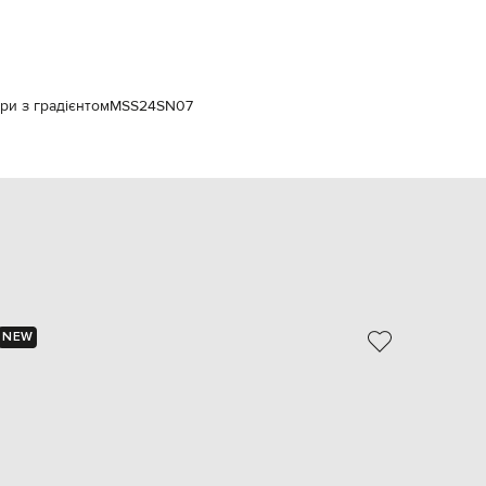
Italy
€
EUR
Latvia
€
ри з градієнтом
MSS24SN07
EUR
Lithuania
€
EUR
Luxembourg
€
EUR
Netherlands
€
PLN
Poland
NEW
NEW
zł
EUR
Portugal
€
EUR
Romania
€