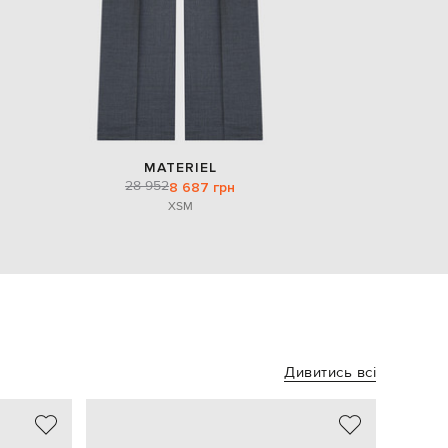
MATERIEL
28 952
8 687 грн
XS
M
Дивитись всі