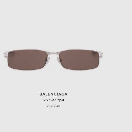
EUR
Slovakia
€
EUR
Slovenia
€
EUR
Spain
€
EUR
Sweden
€
UAH
Ukraine
₴
EUR
BALENCIAGA
Other
€
26 523 грн
one size