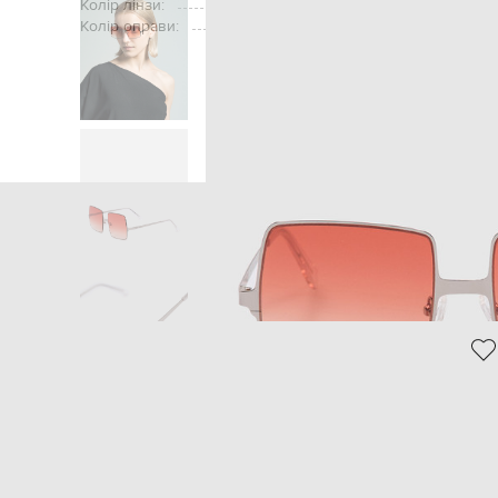
Колір лінзи:
Колір оправи:
Головна
Жінкам
Materiel
Ак