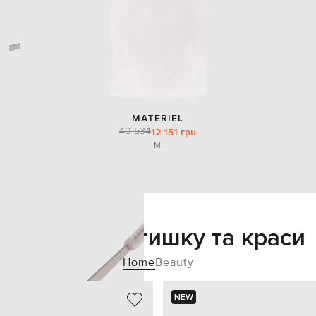
MATERIEL
40 534
12 151 грн
M
Додайте затишку та краси
Home
Beauty
NEW