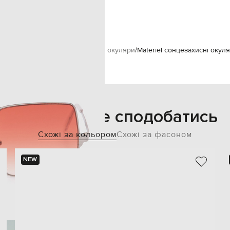
помаранчевий
сесуари
Окуляри
Сонцезахисні окуляри
Materiel сонцезахисні окуля
Також може сподобатись
Схожі за кольором
Схожі за фасоном
NEW