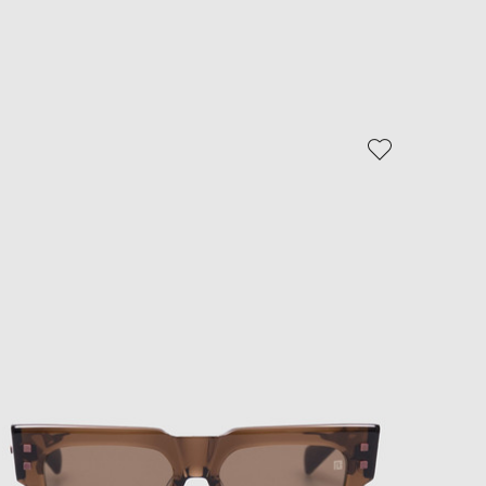
EUR
Slovakia
€
EUR
Slovenia
€
- 64%
EUR
Spain
€
EUR
Sweden
€
UAH
Ukraine
₴
EUR
Other
€