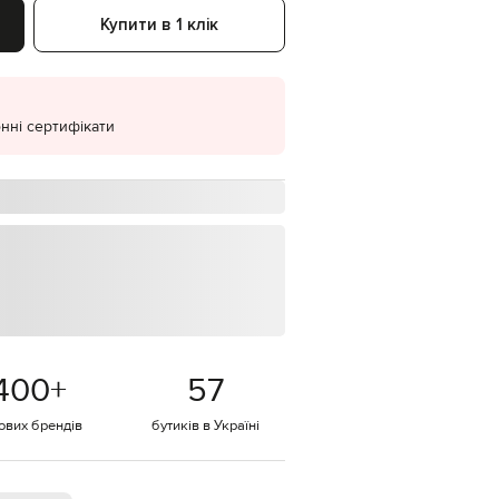
Купити в 1 клік
EUR
Denmark
€
EUR
Estonia
€
нні сертифікати
EUR
Finland
€
EUR
France
€
EUR
Germany
€
EUR
Greece
400
+
57
€
тових брендів
бутиків в Україні
EUR
Hungary
€
EUR