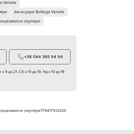
Italy
a Veneta
€
ляри
Аксесуари Bottega Veneta
EUR
Latvia
онцезахисні окуляри
€
EUR
Lithuania
€
EUR
Luxembourg
+38 044 365 94 94
€
EUR
 з 9 до 21, Сб з 10 до 19, Нд з 10 до 18
Netherlands
€
PLN
Poland
zł
EUR
Portugal
сонцезахисні окуляри
779417V2Q30
€
EUR
Romania
€