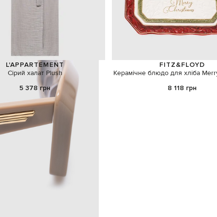
L'APPARTEMENT
FITZ&FLOYD
Сірий халат Plush
Керамічне блюдо для хліба Merr
5 378 грн
8 118 грн