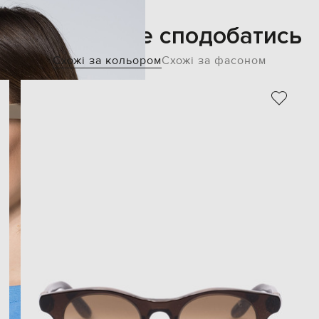
Також може сподобатись
Схожі за кольором
Схожі за фасоном