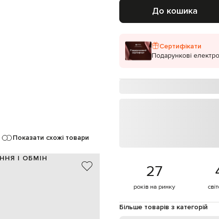
До кошика
Сертифікати
Подарункові електро
Показати схожі товари
ННЯ І ОБМІН
27
ацетат / біонейлон
Італія
років на ринку
сві
металеві елементи
трафіолетового випромінювання
Більше товарів з категорій
спеціалізована чистка