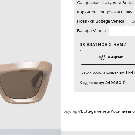
коричневий
Сонцезахисні окуляри Botteg
коричневий
Коричневі сонцезахисні оку
Новинки Bottega Veneta
С
Bottega Veneta
ЗВʼЯЗАТИСЯ З НАМИ
Telegram
Графік роботи колцентру:
Пн-Пт
Код товару:
249960
ксесуари
Окуляри
Сонцезахисні окуляри
Bottega Veneta Коричневі 