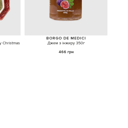
BORGO DE MEDICI
y Christmas
Джем з інжиру 350г
Аром
466 грн