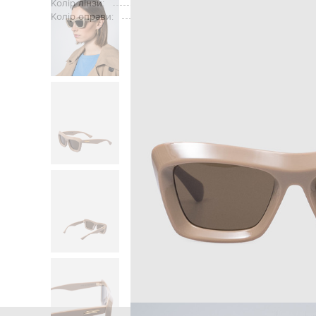
Колір лінзи:
Колір оправи:
Головна
Жінкам
Bottega Veneta
А