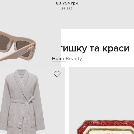
83 754 грн
36.5
37
Додайте затишку та краси
Home
Beauty