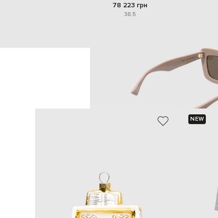
78 223 грн
38.5
NEW