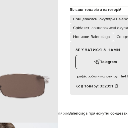
коричневий
Більше товарів з категорій
Сонцезахисні окуляри Balenc
Сріблясті сонцезахисні окул
Новинки Balenciaga
Сонце
ЗВʼЯЗАТИСЯ З НАМИ
Telegram
Графік роботи колцентру:
Пн-Пт
Код товару:
332391
уари
Окуляри
Сонцезахисні окуляри
Balenciaga прямокутні сонцеза