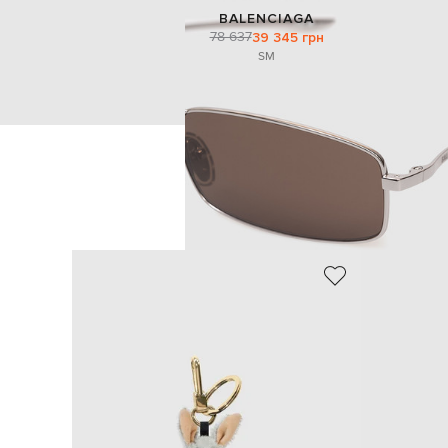
BALENCIAGA
78 637
39 345 грн
S
M