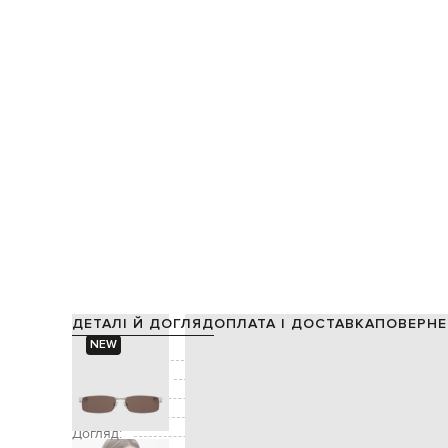
ДЕТАЛІ Й ДОГЛЯД
ОПЛАТА І ДОСТАВКА
ПОВЕРНЕ
NEW
Склад:
Виробництво:
Декор:
граві
Додатково:
захист від уль
Догляд:
спеціалізована чис