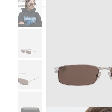
Колір лінзи:
Колір оправи:
Головна
Жінкам
Balenciaga
Аксес