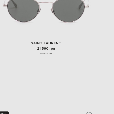
SAINT LAURENT
21 560 грн
one size