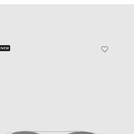
EUR
Slovakia
€
EUR
Slovenia
€
EUR
Spain
€
NEW
NEW
EUR
Sweden
€
UAH
Ukraine
₴
EUR
Other
€