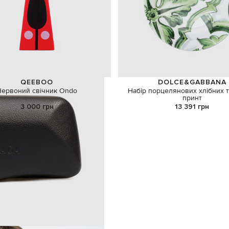
QEEBOO
DOLCE&GABBANA
Червоний свічник Ondo
Набір порцелянових хлібних т
принт
3 000 грн
13 391 грн