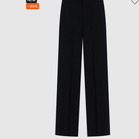
NEW
- 49%