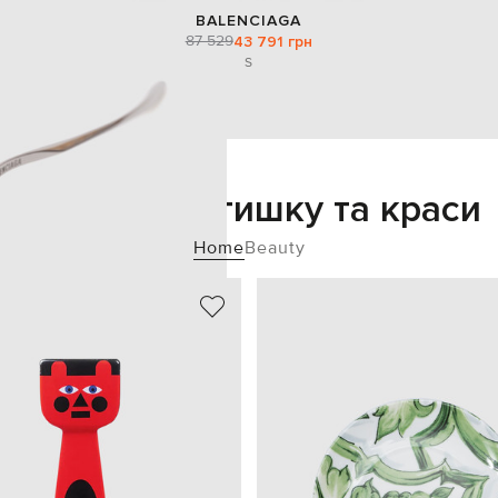
BALENCIAGA
87 529
43 791 грн
S
Додайте затишку та краси
Home
Beauty