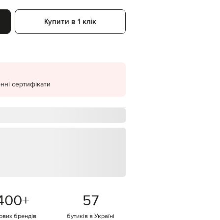
EUR
Denmark
Купити в 1 клік
€
EUR
Estonia
€
EUR
Finland
нні сертифікати
€
EUR
France
€
EUR
Germany
€
EUR
Greece
€
EUR
Hungary
400
+
57
€
тових брендів
бутиків в Україні
EUR