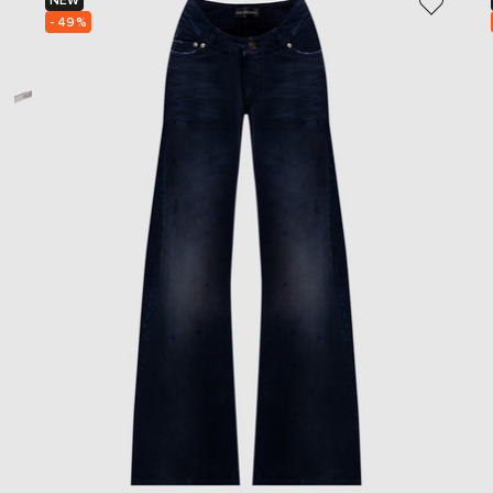
NEW
- 49%