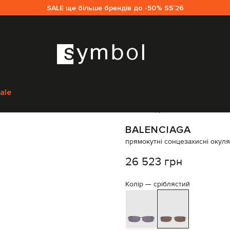
SALE ще більше брендів до -50% SS`26
уари
Окуляри
Сонцезахисні окуляри
Balenciaga прямокутні сонцеза
ale
Код товару:
332391
BALENCIAGA
прямокутні сонцезахисні окул
26 523 грн
Колір —
сріблястий