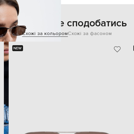
Також може сподобатись
Схожі за кольором
Схожі за фасоном
NEW