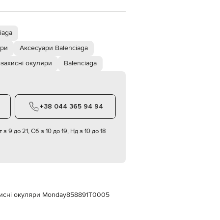
Italy
€
EUR
iaga
Latvia
€
яри
Аксесуари Balenciaga
EUR
Lithuania
захисні окуляри
Balenciaga
€
EUR
Luxembourg
€
+38 044 365 94 94
EUR
Netherlands
€
 з 9 до 21, Сб з 10 до 19, Нд з 10 до 18
PLN
Poland
zł
EUR
Portugal
€
хисні окуляри Monday
858891T0005
EUR
Romania
€