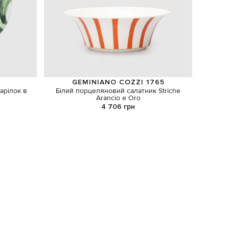
GEMINIANO COZZI 1765
арілок в
Білий порцеляновий салатник Striche
Ко
Arancio e Oro
4 706 грн