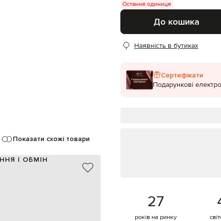
Остання одиниця
До кошика
Наявність в бутиках
Сертифікати
Подарункові електро
Показати схожі товари
ННЯ І ОБМІН
метал / біонейлон
Італія
ювання логотипа, фігурні дужки
27
трафіолетового випромінювання
тка, протирати м'якою тканиною
років на ринку
сві