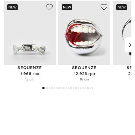
NEW
NEW
NEW
SEQUENZE
SEQUENZE
SE
1 966 грн
12 926 грн
20 
12 cm
16 cm