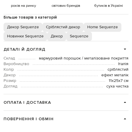
років на ринку
світових брендів
бутиків в Україні
Більше товарів з категорій
Декор Sequenze
Сріблястий декор
Home Sequenze
Новинки Sequenze
Декор
Sequenze
ДЕТАЛІ Й ДОГЛЯД
Склад
мармуровий порошок / металізоване покриття
Виробництво
Італія
Колір
сріблястий
Декор
ефект металік
Розмір
11х25х7 см
Догляд
суха чистка
ОПЛАТА І ДОСТАВКА
ПОВЕРНЕННЯ І ОБМІН