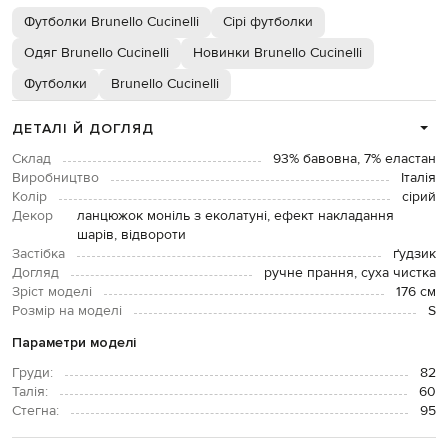
Футболки Brunello Cucinelli
Сірі футболки
Одяг Brunello Cucinelli
Новинки Brunello Cucinelli
Футболки
Brunello Cucinelli
ДЕТАЛІ Й ДОГЛЯД
Склад
93% бавовна, 7% еластан
Виробництво
Італія
Колір
сірий
Декор
ланцюжок моніль з еколатуні, ефект накладання
шарів, відвороти
Застібка
ґудзик
Догляд
ручне прання, суха чистка
Зріст моделі
176 см
Розмір на моделі
S
Параметри моделі
Груди:
82
Талія:
60
Стегна:
95