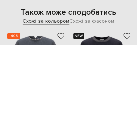
Також може сподобатись
Схожі за кольором
Схожі за фасоном
- 40%
NEW
BRUNELLO CUCINELLI
PESERICO
32 417
19 440 грн
15 510 грн
XS
M
L
XXS
XS
...
XXL
XXXL