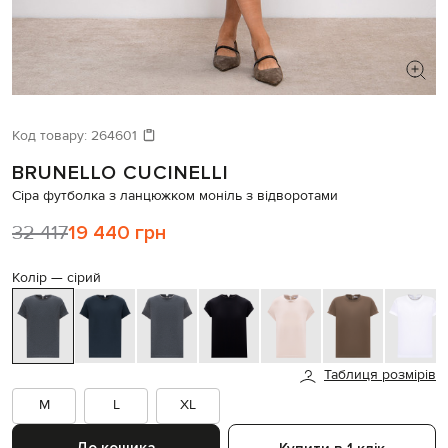
ШУКАЄТЕ НОВИЙ ОБРАЗ?
Давайте підберемо щось ще
Код товару:
264601
BRUNELLO CUCINELLI
Схожі товари
Сіра футболка з ланцюжком моніль з відворотами
32 417
19 440 грн
Колір —
сірий
Таблиця розмірів
M
L
XL